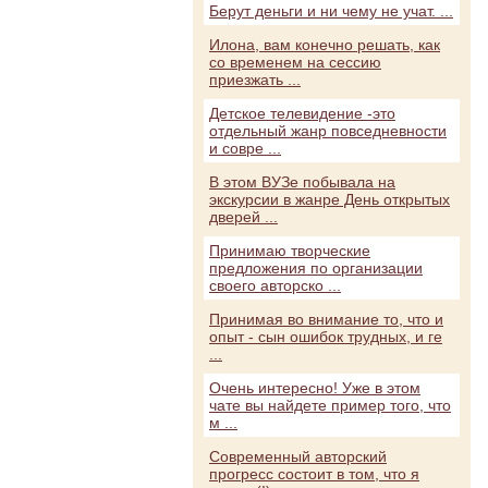
Берут деньги и ни чему не учат. ...
Илона, вам конечно решать, как
со временем на сессию
приезжать ...
Детское телевидение -это
отдельный жанр повседневности
и совре ...
В этом ВУЗе побывала на
экскурсии в жанре День открытых
дверей ...
Принимаю творческие
предложения по организации
своего авторско ...
Принимая во внимание то, что и
опыт - сын ошибок трудных, и ге
...
Очень интересно! Уже в этом
чате вы найдете пример того, что
м ...
Современный авторский
прогресс состоит в том, что я