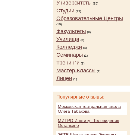
Университеты
(15)
Студии
(13)
Образовательные Центры
(10)
Факультеты
(9)
Училища
(6)
Колледжи
(4)
Семинары
(1)
Тренинги
(1)
Мастер-Классы
(1)
Лицеи
(1)
Популярные отзывы:
Московская театральная школа
Олега Табакова
МИТРО Институт Телевидения
Останкино
ЭКТВ Школа-студия Эстрады,