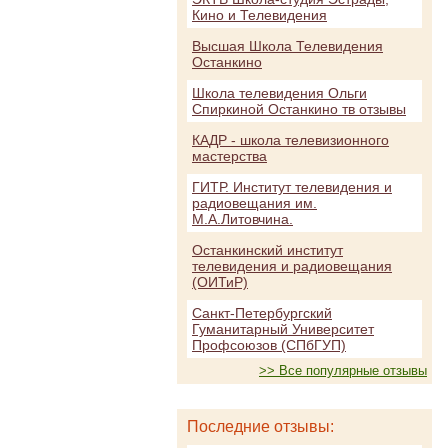
Кино и Телевидения
Высшая Школа Телевидения
Останкино
Школа телевидения Ольги
Спиркиной Останкино тв отзывы
КАДР - школа телевизионного
мастерства
ГИТР. Институт телевидения и
радиовещания им.
М.А.Литовчина.
Останкинский институт
телевидения и радиовещания
(ОИТиР)
Санкт-Петербургский
Гуманитарный Университет
Профсоюзов (СПбГУП)
>> Все популярные отзывы
Последние отзывы: