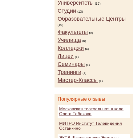
Университеты
(15)
Студии
(13)
Образовательные Центры
(10)
Факультеты
(9)
Училища
(6)
Колледжи
(4)
Лицеи
(1)
Семинары
(1)
Тренинги
(1)
Мастер-Классы
(1)
Популярные отзывы:
Московская театральная школа
Олега Табакова
МИТРО Институт Телевидения
Останкино
ЭКТВ Школа-студия Эстрады,