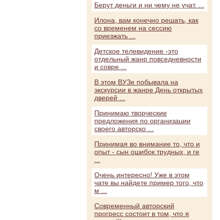
Берут деньги и ни чему не учат. ...
Илона, вам конечно решать, как
со временем на сессию
приезжать ...
Детское телевидение -это
отдельный жанр повседневности
и совре ...
В этом ВУЗе побывала на
экскурсии в жанре День открытых
дверей ...
Принимаю творческие
предложения по организации
своего авторско ...
Принимая во внимание то, что и
опыт - сын ошибок трудных, и ге
...
Очень интересно! Уже в этом
чате вы найдете пример того, что
м ...
Современный авторский
прогресс состоит в том, что я