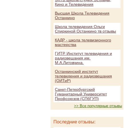
Кино и Телевидения
Высшая Школа Телевидения
Останкино
Школа телевидения Ольги
Спиркиной Останкино тв отзывы
КАДР - школа телевизионного
мастерства
ГИТР. Институт телевидения и
радиовещания им.
М.А.Литовчина.
Останкинский институт
телевидения и радиовещания
(ОИТиР)
Санкт-Петербургский
Гуманитарный Университет
Профсоюзов (СПбГУП)
>> Все популярные отзывы
Последние отзывы: