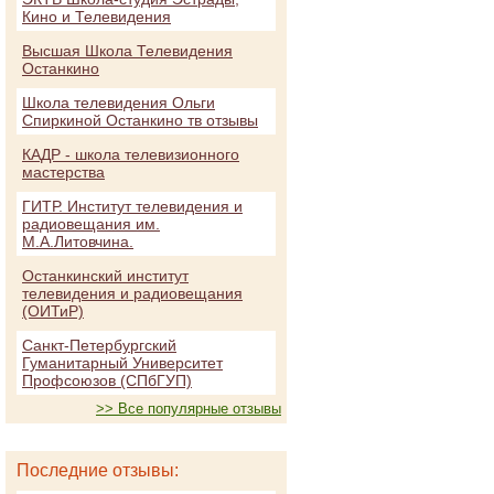
Кино и Телевидения
Высшая Школа Телевидения
Останкино
Школа телевидения Ольги
Спиркиной Останкино тв отзывы
КАДР - школа телевизионного
мастерства
ГИТР. Институт телевидения и
радиовещания им.
М.А.Литовчина.
Останкинский институт
телевидения и радиовещания
(ОИТиР)
Санкт-Петербургский
Гуманитарный Университет
Профсоюзов (СПбГУП)
>> Все популярные отзывы
Последние отзывы: