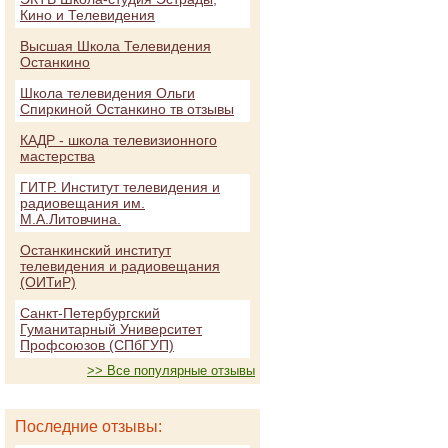
Кино и Телевидения
Высшая Школа Телевидения
Останкино
Школа телевидения Ольги
Спиркиной Останкино тв отзывы
КАДР - школа телевизионного
мастерства
ГИТР. Институт телевидения и
радиовещания им.
М.А.Литовчина.
Останкинский институт
телевидения и радиовещания
(ОИТиР)
Санкт-Петербургский
Гуманитарный Университет
Профсоюзов (СПбГУП)
>> Все популярные отзывы
Последние отзывы: