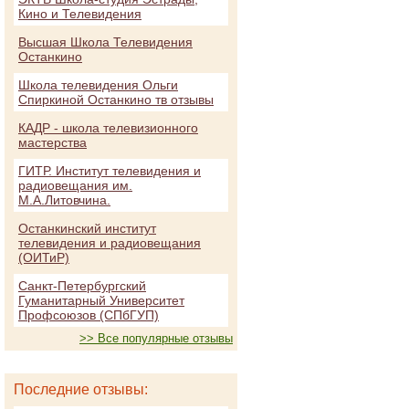
Кино и Телевидения
Высшая Школа Телевидения
Останкино
Школа телевидения Ольги
Спиркиной Останкино тв отзывы
КАДР - школа телевизионного
мастерства
ГИТР. Институт телевидения и
радиовещания им.
М.А.Литовчина.
Останкинский институт
телевидения и радиовещания
(ОИТиР)
Санкт-Петербургский
Гуманитарный Университет
Профсоюзов (СПбГУП)
>> Все популярные отзывы
Последние отзывы: