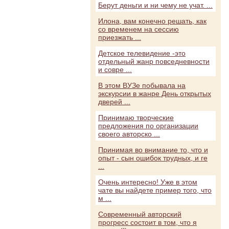
Берут деньги и ни чему не учат. ...
Илона, вам конечно решать, как
со временем на сессию
приезжать ...
Детское телевидение -это
отдельный жанр повседневности
и совре ...
В этом ВУЗе побывала на
экскурсии в жанре День открытых
дверей ...
Принимаю творческие
предложения по организации
своего авторско ...
Принимая во внимание то, что и
опыт - сын ошибок трудных, и ге
...
Очень интересно! Уже в этом
чате вы найдете пример того, что
м ...
Современный авторский
прогресс состоит в том, что я