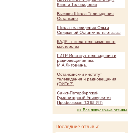
Кино и Телевидения
Высшая Школа Телевидения
Останкино
Школа телевидения Ольги
Спиркиной Останкино тв отзывы
КАДР - школа телевизионного
мастерства
ГИТР. Институт телевидения и
радиовещания им.
М.А.Литовчина.
Останкинский институт
телевидения и радиовещания
(ОИТиР)
Санкт-Петербургский
Гуманитарный Университет
Профсоюзов (СПбГУП)
>> Все популярные отзывы
Последние отзывы: