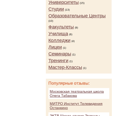
Университеты
(15)
Студии
(13)
Образовательные Центры
(10)
Факультеты
(9)
Училища
(6)
Колледжи
(4)
Лицеи
(1)
Семинары
(1)
Тренинги
(1)
Мастер-Классы
(1)
Популярные отзывы:
Московская театральная школа
Олега Табакова
МИТРО Институт Телевидения
Останкино
ЭКТВ Школа-студия Эстрады,