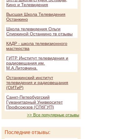
Кино и Телевидения
Высшая Школа Телевидения
Останкино
Школа телевидения Ольги
Спиркиной Останкино тв отзывы
КАДР - школа телевизионного
мастерства
ГИТР. Институт телевидения и
радиовещания им.
М.А.Литовчина.
Останкинский институт
телевидения и радиовещания
(ОИТиР)
Санкт-Петербургский
Гуманитарный Университет
Профсоюзов (СПбГУП)
>> Все популярные отзывы
Последние отзывы: