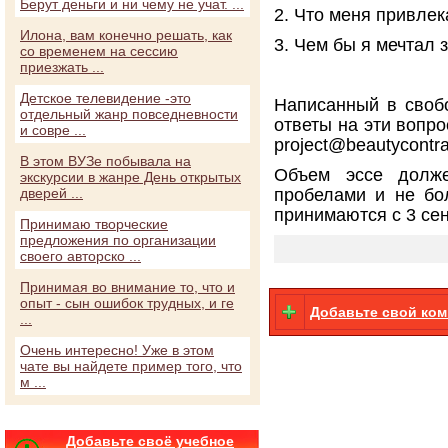
Берут деньги и ни чему не учат. ...
2. Что меня привлек
Илона, вам конечно решать, как
3. Чем бы я мечтал 
со временем на сессию
приезжать ...
Детское телевидение -это
Написанный в своб
отдельный жанр повседневности
ответы на эти вопро
и совре ...
project@beautycontra
В этом ВУЗе побывала на
Объем эссе долж
экскурсии в жанре День открытых
дверей ...
пробелами и не бо
принимаются с 3 сен
Принимаю творческие
предложения по организации
своего авторско ...
Принимая во внимание то, что и
опыт - сын ошибок трудных, и ге
Добавьте свой ко
...
Очень интересно! Уже в этом
чате вы найдете пример того, что
м ...
Добавьте своё учебное