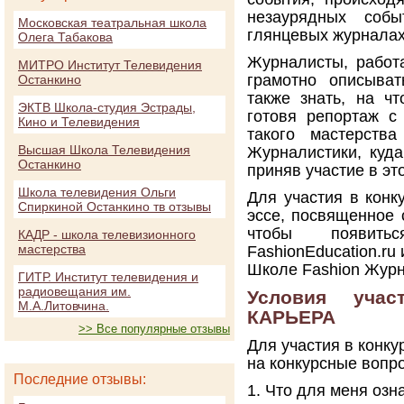
незаурядных соб
Московская театральная школа
глянцевых журналах
Олега Табакова
Журналисты, работ
МИТРО Институт Телевидения
грамотно описыват
Останкино
также знать, на ч
ЭКТВ Школа-студия Эстрады,
готовя репортаж с
Кино и Телевидения
такого мастерств
Высшая Школа Телевидения
Журналистики, куда
Останкино
приняв участие в эт
Школа телевидения Ольги
Для участия в конк
Спиркиной Останкино тв отзывы
эссе, посвященное 
чтобы появить
КАДР - школа телевизионного
мастерства
FashionEducation.ru
Школе Fashion Журн
ГИТР. Институт телевидения и
радиовещания им.
Условия учас
М.А.Литовчина.
КАРЬЕРА
>> Все популярные отзывы
Для участия в конку
на конкурсные вопр
Последние отзывы:
1. Что для меня оз