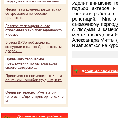
Берут деньги и ни чему не учат. ...
Уделит внимание Ге
подбор актеров и
Илона, вам конечно решать, как
тонкости работы с
со временем на сессию
приезжать ...
репетиций. Мног
съемочному периоду
Детское телевидение -это
с людьми и камеро
отдельный жанр повседневности
и совре ...
месте проведения б
Александра Митты (h
В этом ВУЗе побывала на
и записаться на кур
экскурсии в жанре День открытых
дверей ...
Принимаю творческие
предложения по организации
своего авторско ...
Добавьте свой ко
Принимая во внимание то, что и
опыт - сын ошибок трудных, и ге
...
Очень интересно! Уже в этом
чате вы найдете пример того, что
м ...
Добавьте своё учебное