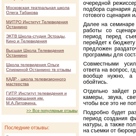
очередной режиссер
Московская театральная школа
подбора сценария д
Олега Табакова
готового сценария и
МИТРО Институт Телевидения
Далее на семинаре
Останкино
работы со сценари
период перед съе
ЭКТВ Школа-студия Эстрады,
Кино и Телевидения
перейдет к бюджету
предложен раздато
Высшая Школа Телевидения
программы для сос
Останкино
Совместными усил
Школа телевидения Ольги
ответа на вопрос, г
Спиркиной Останкино тв отзывы
вообще нужно, а
КАДР - школа телевизионного
обойтись.
мастерства
Отдельно зайдет 
ГИТР. Институт телевидения и
камеры, звука, све
радиовещания им.
чтобы все это не по
М.А.Литовчина.
>> Все популярные отзывы
Подробно будет раз
период создания фи
натуры, а также по
Последние отзывы:
на съемки от бюрокр