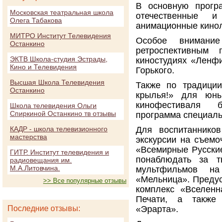
В основную прогр
Московская театральная школа
отечественные 
Олега Табакова
анимационные кино
МИТРО Институт Телевидения
Особое внимани
Останкино
ретроспективным 
ЭКТВ Школа-студия Эстрады,
киностудиях «Ленф
Кино и Телевидения
Горького.
Высшая Школа Телевидения
Также по традиции
Останкино
крылья!» для юны
кинофестиваля 
Школа телевидения Ольги
Спиркиной Останкино тв отзывы
программа специаль
КАДР - школа телевизионного
Для воспитанников
мастерства
экскурсии на съемо
«Всемирные Русски
ГИТР. Институт телевидения и
понаблюдать за т
радиовещания им.
М.А.Литовчина.
мультфильмов н
«Мельница». Предус
>> Все популярные отзывы
комплекс «Вселенн
Печати, а также 
Последние отзывы:
«Эрарта».