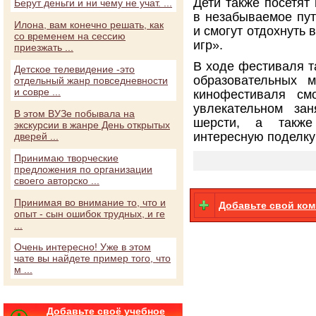
Дети также посетят
Берут деньги и ни чему не учат. ...
в незабываемое пут
Илона, вам конечно решать, как
и смогут отдохнуть 
со временем на сессию
игр».
приезжать ...
В ходе фестиваля т
Детское телевидение -это
образовательных м
отдельный жанр повседневности
и совре ...
кинофестиваля см
увлекательном зан
В этом ВУЗе побывала на
шерсти, а также
экскурсии в жанре День открытых
интересную поделку
дверей ...
Принимаю творческие
предложения по организации
своего авторско ...
Принимая во внимание то, что и
Добавьте свой ко
опыт - сын ошибок трудных, и ге
...
Очень интересно! Уже в этом
чате вы найдете пример того, что
м ...
Добавьте своё учебное