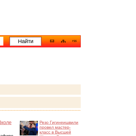
Школе
Резо Гигинеишвили
провел мастер-
класс в Высшей
в эфире