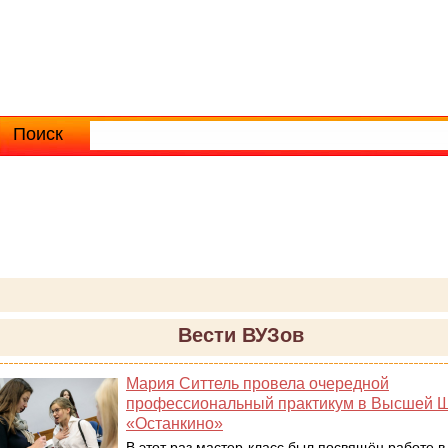
Поиск
Расширенный поиск
Вести ВУЗов
Мария Ситтель провела очередной
профессиональный практикум в Высшей 
«Останкино»
В этот раз мастер-класс был посвящён работе 