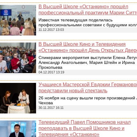
В Высшей Школе «Останкино» прошёл
профессиональный практикум Марии Ситт
Известная телеведущая поделилась
профессиональными советами с будущими кол
11.12.2017 13:03
В Высшей Школе Кино и Телевидения
«Останкино» прошёл День Открытых Двер
Спикерами мероприятия выступили Елена Лету
Александр Анатольевич, Мария Штейн и Ирина
Прокопьева
04.12.2017 13:19
Учащиеся Мастерской Евдокии Германово
представили новый спектакль
26 ноября на сцену вышли герои произведений
Чехова
30.11.2017 16:11
Телеведущий Павел Помошников начал
преподавать в Высшей Школе Кино и
Телевидения «Останкино»