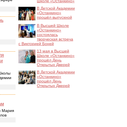
Школе «Останкино»
В Детской Академии
«Останкино»
прошёл выпускной
нь
В Высшей Школе
«Останкино»
состоялась
творческая встреча
с Викторией Боней
13 мая в Высшей
ля
Школе «Останкино»
прошёл День
 и
Открытых Дверей
В Детской Академии
Школы
«Останкино»
адемии
прошёл День
Открытых Дверей
ам
и Мария
йлов