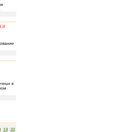
же
а
 и
зование
ечных в
ном
8
19
20