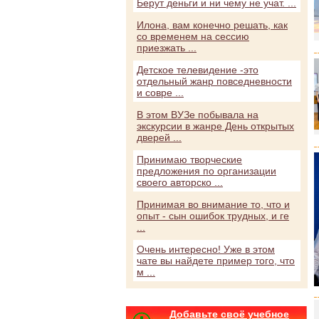
Берут деньги и ни чему не учат. ...
Илона, вам конечно решать, как
со временем на сессию
приезжать ...
Детское телевидение -это
отдельный жанр повседневности
и совре ...
В этом ВУЗе побывала на
экскурсии в жанре День открытых
дверей ...
Принимаю творческие
предложения по организации
своего авторско ...
Принимая во внимание то, что и
опыт - сын ошибок трудных, и ге
...
Очень интересно! Уже в этом
чате вы найдете пример того, что
м ...
Добавьте своё учебное