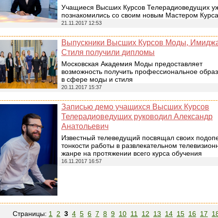
Учащиеся Высших Курсов Телерадиоведущих у
познакомились со своим новым Мастером Курс
21.11.2017 12:53
Выпускники Высших Курсов Моды, Имиджа
Стиля получили дипломы
Московская Академия Моды предоставляет
возможность получить профессиональное обра
в сфере моды и стиля
20.11.2017 15:37
Записью демо учащихся Высших Курсов
Телерадиоведущих руководил Александр
Анатольевич
Известный телеведущий посвящал своих подоп
тонкости работы в развлекательном телевизион
жанре на протяжении всего курса обучения
16.11.2017 16:57
Страницы:
1
2
3
4
5
6
7
8
9
10
11
12
13
14
15
16
17
1