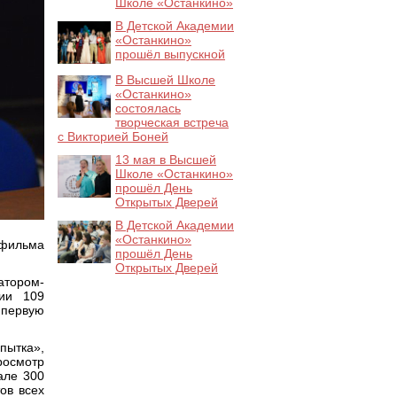
Школе «Останкино»
В Детской Академии
«Останкино»
прошёл выпускной
В Высшей Школе
«Останкино»
состоялась
творческая встреча
с Викторией Боней
13 мая в Высшей
Школе «Останкино»
прошёл День
Открытых Дверей
В Детской Академии
«Останкино»
офильма
прошёл День
Открытых Дверей
тором-
рии 109
 первую
ытка»,
росмотр
але 300
ов всех