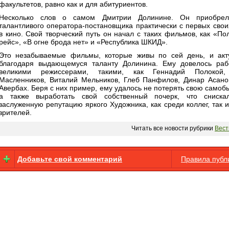
факультетов, равно как и для абитуриентов.
Несколько слов о самом Дмитрии Долинине. Он приобрел
талантливого оператора-постановщика практически с первых свои
в кино. Свой творческий путь он начал с таких фильмов, как «По
рейс», «В огне брода нет» и «Республика ШКИД».
Это незабываемые фильмы, которые живы по сей день, и акт
благодаря выдающемуся таланту Долинина. Ему довелось раб
великими режиссерами, такими, как Геннадий Полокой,
Масленников, Виталий Мельников, Глеб Панфилов, Динар Асано
Авербах. Беря с них пример, ему удалось не потерять свою самобы
а также выработать свой собственный почерк, что сниска
заслуженную репутацию яркого Художника, как среди коллег, так и
зрителей.
Читать все новости рубрики
Вест
Добавьте свой комментарий
Правила публ