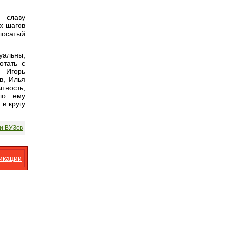
 славу
х шагов
лосатый
уальны,
отать с
 Игорь
в, Илья
тность,
ло ему
 в кругу
и ВУЗов
икации