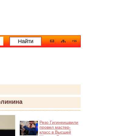
олинина
Резо Гигинеишвили
провел мастер-
класс в Высшей