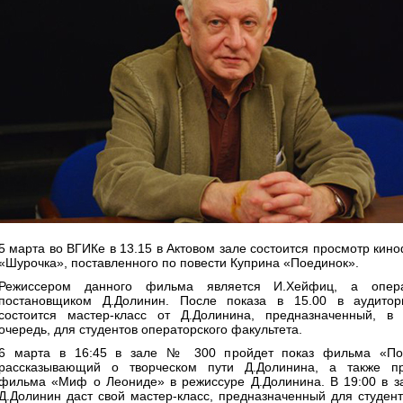
5 марта во ВГИКе в 13.15 в Актовом зале состоится просмотр кин
«Шурочка», поставленного по повести Куприна «Поединок».
Режиссером данного фильма является И.Хейфиц, а опера
постановщиком Д.Долинин. После показа в 15.00 в аудито
состоится мастер-класс от Д.Долинина, предназначенный, в
очередь, для студентов операторского факультета.
6 марта в 16:45 в зале № 300 пройдет показ фильма «Поп
рассказывающий о творческом пути Д.Долинина, а также п
фильма «Миф о Леониде» в режиссуре Д.Долинина. В 19:00 в з
Д.Долинин даст свой мастер-класс, предназначенный для студент