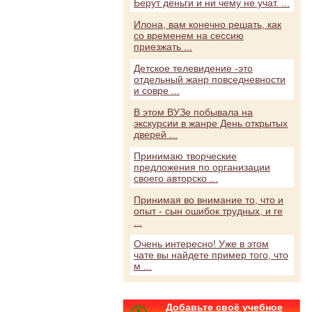
Берут деньги и ни чему не учат. ...
Илона, вам конечно решать, как
со временем на сессию
приезжать ...
Детское телевидение -это
отдельный жанр повседневности
и совре ...
В этом ВУЗе побывала на
экскурсии в жанре День открытых
дверей ...
Принимаю творческие
предложения по организации
своего авторско ...
Принимая во внимание то, что и
опыт - сын ошибок трудных, и ге
...
Очень интересно! Уже в этом
чате вы найдете пример того, что
м ...
Добавьте своё учебное