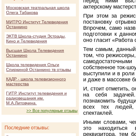
перед ними выст
актерскому мастерс
Московская театральная школа
Олега Табакова
При этом за режис
постановку отрывко
МИТРО Институт Телевидения
Останкино
Впрочем, само наз
подготовки к данно
ЭКТВ Школа-студия Эстрады,
оно гласит «Работа 
Кино и Телевидения
Тем самым, данный 
Высшая Школа Телевидения
том, что режиссеры
Останкино
самодостаточным
Школа телевидения Ольги
собственное ток-шоу
Спиркиной Останкино тв отзывы
выступили и в роли 
КАДР - школа телевизионного
и даже в массовке б
мастерства
И, стоит отметить, 
ГИТР. Институт телевидения и
на себя задачей
радиовещания им.
познакомить будущ
М.А.Литовчина.
всех тех людей, 
>> Все популярные отзывы
спектаклей.
Иными словами, че
Последние отзывы:
это находиться 
реквизитора, тем б