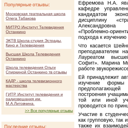
Ефремова Н.А. яв
Популярные отзывы:
кафедре управлен
Московская театральная школа
кандидатом экон
Олега Табакова
дисциплину «стр
Александровна 
МИТРО Институт Телевидения
«Проблемно-ориен
Останкино
подхода к изучению
ЭКТВ Школа-студия Эстрады,
Кино и Телевидения
Что касается Шейн
преподавателем на
Высшая Школа Телевидения
Лауреатом высше
Останкино
Софит». Марина Ми
Школа телевидения Ольги
работе звукорежиссе
Спиркиной Останкино тв отзывы
Ей принадлежит авт
КАДР - школа телевизионного
изучение формы 
мастерства
предполагающей
построения учащими
ГИТР. Институт телевидения и
радиовещания им.
той или иной уч
М.А.Литовчина.
проводится по принц
>> Все популярные отзывы
Участие в студенче
как групповую, так 
также их взаимоде
Последние отзывы: