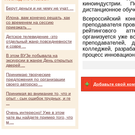
киноиндустрии. 
Берут деньги и ни чему не учат. ...
дистанционное обуч
Илона, вам конечно решать, как
Всероссийский ко
со временем на сессию
преподавателя пров
приезжать ...
рейтингового атт
организуется уже в
Детское телевидение -это
отдельный жанр повседневности
преподавателей, 
и совре ...
колледжей, разраб
процесс инновацион
В этом ВУЗе побывала на
экскурсии в жанре День открытых
дверей ...
Принимаю творческие
предложения по организации
своего авторско ...
Добавьте свой ко
Принимая во внимание то, что и
опыт - сын ошибок трудных, и ге
...
Очень интересно! Уже в этом
чате вы найдете пример того, что
м ...