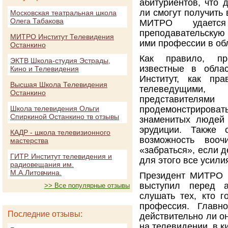
абитуриентов, что
ли смогут получить
Московская театральная школа
Олега Табакова
МИТРО удаетс
преподавательскую 
МИТРО Институт Телевидения
ими профессии в об
Останкино
Как правило, п
ЭКТВ Школа-студия Эстрады,
известные в обла
Кино и Телевидения
Институт, как пра
Высшая Школа Телевидения
телеведущими
Останкино
представител
Школа телевидения Ольги
продемонстрироват
Спиркиной Останкино тв отзывы
знаменитых людей 
эрудиции. Также 
КАДР - школа телевизионного
возможность вооч
мастерства
«забраться», если д
ГИТР. Институт телевидения и
для этого все усили
радиовещания им.
М.А.Литовчина.
Президент МИТРО А
выступил перед а
>> Все популярные отзывы
слушать тех, кто г
профессия. Главн
Последние отзывы:
действительно ли он
на телевидении, в к