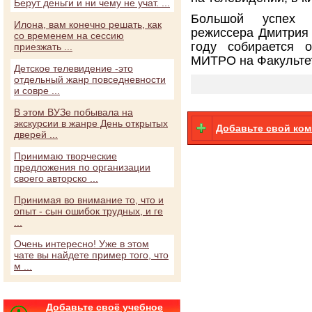
Берут деньги и ни чему не учат. ...
Большой успех 
Илона, вам конечно решать, как
режиссера Дмитрия 
со временем на сессию
году собирается 
приезжать ...
МИТРО на Факульте
Детское телевидение -это
отдельный жанр повседневности
и совре ...
В этом ВУЗе побывала на
экскурсии в жанре День открытых
Добавьте свой ко
дверей ...
Принимаю творческие
предложения по организации
своего авторско ...
Принимая во внимание то, что и
опыт - сын ошибок трудных, и ге
...
Очень интересно! Уже в этом
чате вы найдете пример того, что
м ...
Добавьте своё учебное