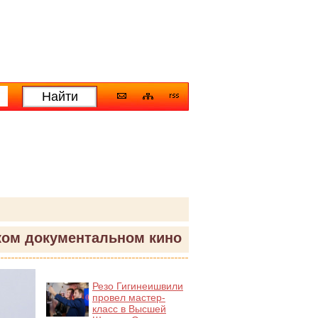
ком документальном кино
Резо Гигинеишвили
провел мастер-
класс в Высшей