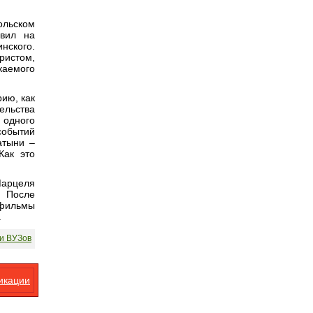
ольском
авил на
нского.
ристом,
каемого
рию, как
ельства
 одного
событий
атыни –
Как это
Марцеля
. После
 фильмы
.
и ВУЗов
икации