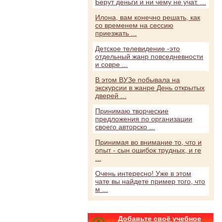
Берут деньги и ни чему не учат. ...
Илона, вам конечно решать, как
со временем на сессию
приезжать ...
Детское телевидение -это
отдельный жанр повседневности
и совре ...
В этом ВУЗе побывала на
экскурсии в жанре День открытых
дверей ...
Принимаю творческие
предложения по организации
своего авторско ...
Принимая во внимание то, что и
опыт - сын ошибок трудных, и ге
...
Очень интересно! Уже в этом
чате вы найдете пример того, что
м ...
Добавьте своё учебное