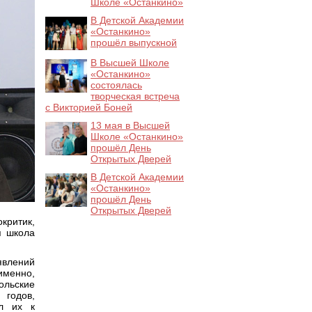
Школе «Останкино»
В Детской Академии
«Останкино»
прошёл выпускной
В Высшей Школе
«Останкино»
состоялась
творческая встреча
с Викторией Боней
13 мая в Высшей
Школе «Останкино»
прошёл День
Открытых Дверей
В Детской Академии
«Останкино»
прошёл День
Открытых Дверей
критик,
я школа
явлений
именно,
льские
 годов,
л их к