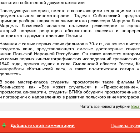
развитию собственной документалистики.
Последующую историю, вместе с возникающими тенденциями в п
документальном кинематографе, Тадеуш Соболевский предст
примере разбора творчества знаменитого режиссера Марцеля Лози
Марцель Лозинский является польским режиссером и сцена
который получил репутацию абсолютного классика и непрере
авторитета в документалистике Польши.
Начиная с самых первых своих фильмов в 70-х гг., он вошел в исто
создатель кино, представляющего смелые достоверные свидет
жизни Польской Народной Республике. Он также является автором
из самых первых кинематографических исследований трагических 
1940 года, произошедших в селе Смоленской области России, К
киноработы «Катыньский лес», а также политическая сатира «
делается».
В ходе мастер-класса студенты просмотрели такие фильмы 
Лозиньского, как «Все может случиться» и «Прикосновение»
просмотра кинокартин, студенты ВГИКа обсудили просмотренные
и поговорили о направлениях в развитии польского кинематографа
Читать все новости рубрики
Вест
Добавьте свой комментарий
Правила публ