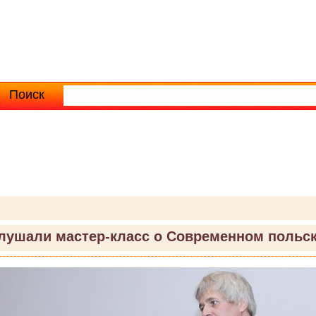
Поиск
Расширенный поиск
лушали мастер-класс о Современном польс