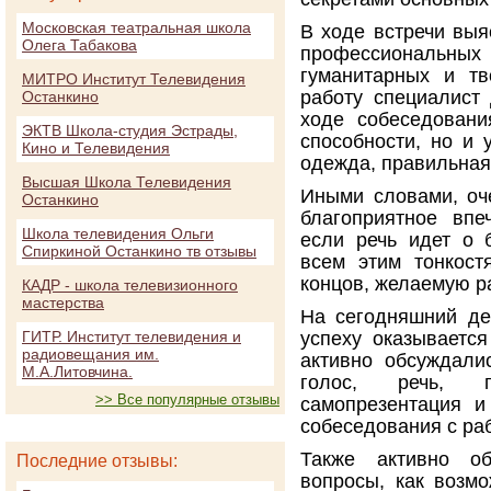
Московская театральная школа
В ходе встречи выя
Олега Табакова
профессиональных 
гуманитарных и тв
МИТРО Институт Телевидения
работу специалист
Останкино
ходе собеседовани
ЭКТВ Школа-студия Эстрады,
способности, но и 
Кино и Телевидения
одежда, правильная
Высшая Школа Телевидения
Иными словами, оч
Останкино
благоприятное впе
Школа телевидения Ольги
если речь идет о 
Спиркиной Останкино тв отзывы
всем этим тонкост
концов, желаемую р
КАДР - школа телевизионного
мастерства
На сегодняшний ден
ГИТР. Институт телевидения и
успеху оказываетс
радиовещания им.
активно обсуждали
М.А.Литовчина.
голос, речь, п
>> Все популярные отзывы
самопрезентация и
собеседования с ра
Также активно об
Последние отзывы:
вопросы, как возм