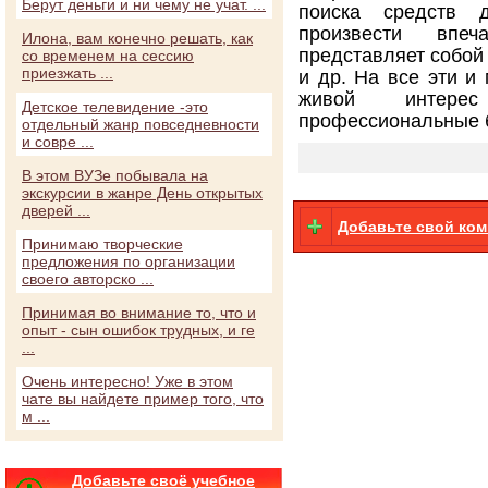
Берут деньги и ни чему не учат. ...
поиска средств 
произвести впе
Илона, вам конечно решать, как
представляет собой 
со временем на сессию
приезжать ...
и др. На все эти и
живой интере
Детское телевидение -это
профессиональные б
отдельный жанр повседневности
и совре ...
В этом ВУЗе побывала на
экскурсии в жанре День открытых
дверей ...
Добавьте свой ко
Принимаю творческие
предложения по организации
своего авторско ...
Принимая во внимание то, что и
опыт - сын ошибок трудных, и ге
...
Очень интересно! Уже в этом
чате вы найдете пример того, что
м ...
Добавьте своё учебное