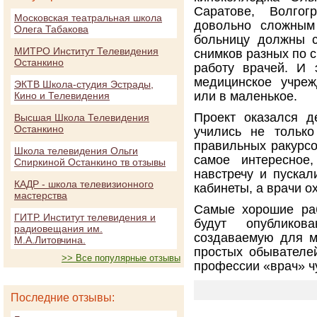
Саратове, Волго
Московская театральная школа
довольно сложным
Олега Табакова
больницу должны с
МИТРО Институт Телевидения
снимков разных по 
Останкино
работу врачей. И 
медицинское учреж
ЭКТВ Школа-студия Эстрады,
или в маленькое.
Кино и Телевидения
Проект оказался д
Высшая Школа Телевидения
Останкино
учились не тольк
правильных ракурсо
Школа телевидения Ольги
самое интересное
Спиркиной Останкино тв отзывы
навстречу и пускал
КАДР - школа телевизионного
кабинеты, а врачи о
мастерства
Самые хорошие раб
ГИТР. Институт телевидения и
будут опубликов
радиовещания им.
создаваемую для м
М.А.Литовчина.
простых обывателей
>> Все популярные отзывы
профессии «врач» ч
Последние отзывы: