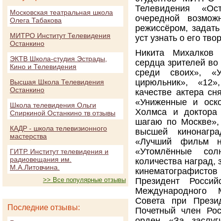
Телевидения «Ос
Московская театральная школа
очередной возмож
Олега Табакова
режиссёром, задат
МИТРО Институт Телевидения
уст узнать о его тво
Останкино
Никита Михалков 
ЭКТВ Школа-студия Эстрады,
сердца зрителей во
Кино и Телевидения
среди своих», «У
цирюльник», «12»
Высшая Школа Телевидения
Останкино
качестве актера сн
«Униженные и оск
Школа телевидения Ольги
Холмса и доктора 
Спиркиной Останкино тв отзывы
шагаю по Москве»,
КАДР - школа телевизионного
высшей кинонагр
мастерства
«Лучший фильм н
«Утомлённые солн
ГИТР. Институт телевидения и
радиовещания им.
количества наград,
М.А.Литовчина.
кинематографистов
>> Все популярные отзывы
Президент Россий
Международного М
Совета при Презид
Последние отзывы:
Почетный член Рос
орден «За заслуги