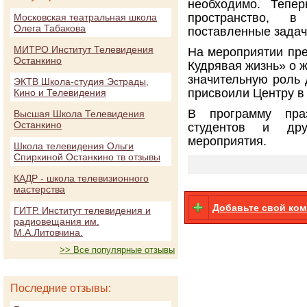
необходимо. Тепе
пространство, 
Московская театральная школа
Олега Табакова
поставленные задач
МИТРО Институт Телевидения
На мероприятии пре
Останкино
Кудрявая жизнь» о ж
значительную роль 
ЭКТВ Школа-студия Эстрады,
присвоили Центру в
Кино и Телевидения
В программу пра
Высшая Школа Телевидения
Останкино
студентов и дру
мероприятия.
Школа телевидения Ольги
Спиркиной Останкино тв отзывы
КАДР - школа телевизионного
мастерства
Добавьте свой ко
ГИТР. Институт телевидения и
радиовещания им.
М.А.Литовчина.
>> Все популярные отзывы
Последние отзывы: