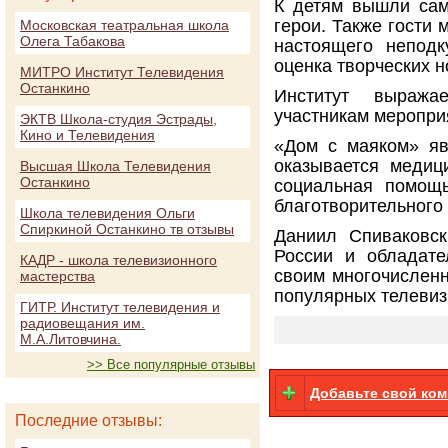
К детям вышли сам
герои. Также гости
Московская театральная школа
Олега Табакова
настоящего непод
оценка творческих 
МИТРО Институт Телевидения
Останкино
Институт выража
участникам меропри
ЭКТВ Школа-студия Эстрады,
Кино и Телевидения
«Дом с маяком» яв
оказывается медици
Высшая Школа Телевидения
Останкино
социальная помощь
благотворительного
Школа телевидения Ольги
Спиркиной Останкино тв отзывы
Даниил Спиваковск
России и обладат
КАДР - школа телевизионного
своим многочисленн
мастерства
популярных телевиз
ГИТР. Институт телевидения и
радиовещания им.
М.А.Литовчина.
>> Все популярные отзывы
Добавьте свой ко
Последние отзывы: