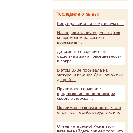
Последние отзывы:
Берут деньги и ни чему не учат. ...
Илона, вам конечно решать, как
со временем на сессию
приезжать ...
Детское телевидение -это
отдельный жанр повседневности
и совре ...
В этом ВУЗе побывала на
экскурсии в жанре День открытых
дверей ...
Принимаю творческие
предложения по организации
своего авторско ...
Принимая во внимание то, что и
опыт - сын ошибок трудных, и ге
...
Очень интересно! Уже в этом
чате вы найдете пример того, что