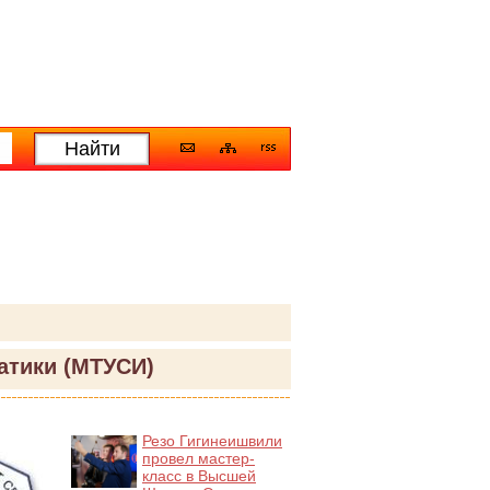
атики (МТУСИ)
Резо Гигинеишвили
провел мастер-
класс в Высшей