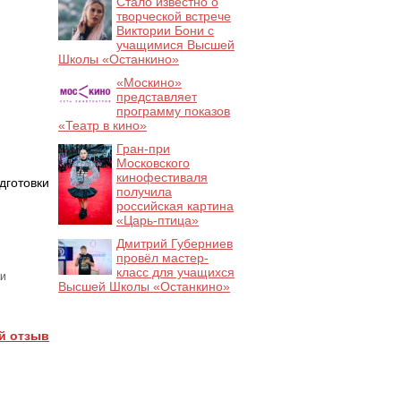
Стало известно о
творческой встрече
Виктории Бони с
учащимися Высшей
Школы «Останкино»
«Москино»
представляет
программу показов
«Театр в кино»
Гран-при
Московского
кинофестиваля
отовки
получила
российская картина
«Царь-птица»
Дмитрий Губерниев
провёл мастер-
класс для учащихся
ки
Высшей Школы «Останкино»
й отзыв