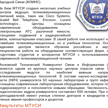
Народной Связи (МЭИНС).
На базе МТУСИ создано несколько учебных
центров ведущих телекоммуникационных
компаний мира, таких как Cisco Systems,
Alcatell Bell Telephone, Ericsson, Lucent
Technologics… Центры оснащены
современным оборудованием -
электронными АТС различной емкости,
станциями подвижной и радиорелейной
связи, компьютерными классами. В своей работе они используют н
новейшие телекоммуникационные, но и учебные технологии. О
задачами центров является обучение российских и зар
специалистов работе на оборудовании соответствующих фирм, 
подготовка студентов и аспирантов МТУСИ с использование
современной телекоммуникационной техники.
Московский Технический Университет Связи и Информатики 
является одним из крупных научных центров отрасли связи. 
исследования ведутся по наиболее важным направ
телекоммуникационных технологий. В составе научно-исследова
части (НИЧ) университета 63 научных лаборатории и групп каф
оснащены современным лабораторным оборудованием, которое п
модернизируется и пополняется новыми образцами. Численность
педагогических кадров университета составляет 600 человек. При 
преподавателей имеют ученые степени докторов и кандидатов 
ученые звания профессоров и доцентов.
Факультеты МТУСИ