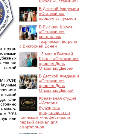
Школе «Останкино»
В Детской Академии
«Останкино»
прошёл выпускной
В Высшей Школе
«Останкино»
состоялась
творческая встреча
с Викторией Боней
е только
сновными
13 мая в Высшей
убежных
Школе «Останкино»
а так же
прошёл День
м самой
Открытых Дверей
В Детской Академии
(МТУСИ)
«Останкино»
Научные
прошёл День
лениям
Открытых Дверей
тельской
Креативная студия
едр. Они
«История
остоянно
будущего»
 научно-
представила на
этом 70%
Каннском кинофестивале
наук или
первый сериал для
смартфонов