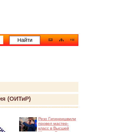
ия (ОИТиР)
Резо Гигинеишвили
провел мастер-
класс в Высшей