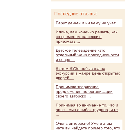
Последние отзывы:
Берут деньги и ни чему не учат. ...
Илона, вам конечно решать, как
со временем на сессию
приезжать ...
Детское телевидение -это
отдельный жанр повседневности
и совре ...
В этом ВУЗе побывала на
экскурсии в жанре День открытых
дверей ...
Принимаю творческие
предложения по организации
своего авторско ...
Принимая во внимание то, что и
опыт - сын ошибок трудных, и ге
...
Очень интересно! Уже в этом
чате вы найдете пример того, что