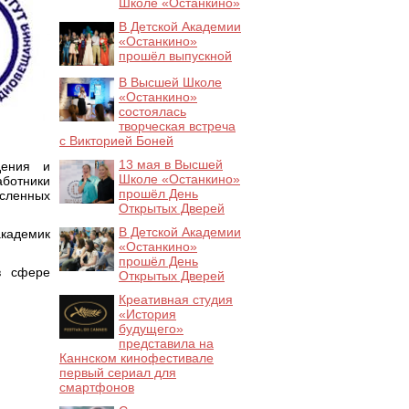
Школе «Останкино»
В Детской Академии
«Останкино»
прошёл выпускной
В Высшей Школе
«Останкино»
состоялась
творческая встреча
с Викторией Боней
13 мая в Высшей
дения и
Школе «Останкино»
ботники
прошёл День
исленных
Открытых Дверей
В Детской Академии
кадемик
«Останкино»
прошёл День
в сфере
Открытых Дверей
Креативная студия
«История
будущего»
представила на
Каннском кинофестивале
первый сериал для
смартфонов