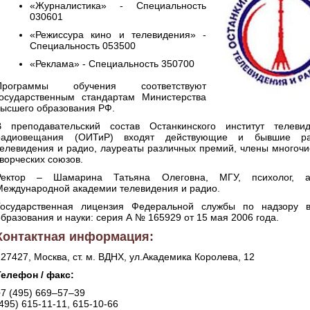
«Журналистика» - Специальность
030601
«Режиссура кино и телевидения» -
Специальность 053500
«Реклама» - Специальность 350700
Программы обучения соответствуют
государственным стандартам Министерства
высшего образования РФ.
В преподавательский состав Останкинского институт телеви
радиовещания (ОИТиР) входят действующие и бывшие ра
телевидения и радио, лауреаты различных премий, члены многоч
творческих союзов.
Ректор – Шамарина Татьяна Олеговна, МГУ, психолог, а
Международной академии телевидения и радио.
Государственная лицензия Федеральной службы по надзору 
образования и науки: серия А № 165929 от 15 мая 2006 года.
Контактная информация:
27427, Москва, ст. м. ВДНХ, ул.Академика Королева, 12
Телефон / факс:
+7 (495) 669–57–39
495) 615-11-11, 615-10-66