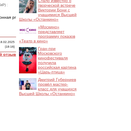
Стало известно о
иР) :
творческой встрече
Виктории Бони с
учащимися Высшей
онная
pr
Школы «Останкино»
«Москино»
представляет
программу показов
«Театр в кино»
18.02.2025
[18:16]
Гран-при
Московского
й отзыв
кинофестиваля
получила
российская картина
«Царь-птица»
Дмитрий Губерниев
провёл мастер-
класс для учащихся
Высшей Школы «Останкино»