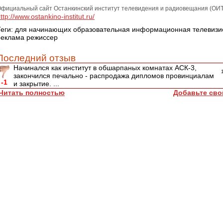
фициальный сайт Останкинский институт телевидения и радиовещания (ОИТ
ttp://www.ostankino-institut.ru/
Теги:
для начинающих
образовательная
информационная
телевизи
реклама
режиссер
Последний отзыв
Начинался как институт в обшарпаных комнатах АСК-3,
закончился печально - распродажа дипломов провинциалам
-1
и закрытие. ...
Читать полностью
Добавьте сво