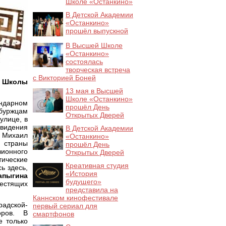
Школе «Останкино»
В Детской Академии
«Останкино»
прошёл выпускной
В Высшей Школе
«Останкино»
состоялась
творческая встреча
с Викторией Боней
и
Школы
13 мая в Высшей
Школе «Останкино»
ндарном
прошёл День
рбуржцам
Открытых Дверей
улице, в
видения
В Детской Академии
, Михаил
«Останкино»
я страны
прошёл День
зионного
Открытых Дверей
тические
Креативная студия
ь здесь,
«История
апыгина
будущего»
естящих
представила на
Каннском кинофестивале
адской-
первый сериал для
оров. В
смартфонов
е только