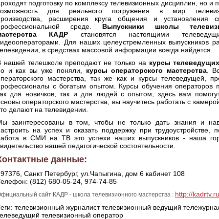
проходят подготовку по комплексу телевизионных дисциплин, но и 
возможность для реального погружения в мир телевиз
производства, расширения круга общения и установления с
профессиональной среде.
Выпускники школы телевизи
мастерства КАДР
становятся настоящими телеведу
видеооператорами. Для наших целеустремленных выпускников р
телевидении, в средствах массовой информации всегда найдется.
В нашей телешколе преподают не только на
курсы телеведущи
но и как вы уже поняли,
курсы операторского мастерства
. В
операторского мастерства, так же как и курсы телеведущей, п
профессионалы с богатым опытом. Курсы обучения операторов 
как для новичков, так и для людей с опытом, здесь вам помогу
сновы операторского мастерства, вы научитесь работать с камерой 
это делают на телевидении.
Мы заинтересованы в том, чтобы не только дать знания и на
настроить на успех и оказать поддержку при трудоустройстве, п
работа в СМИ на ТВ это успехи наших выпускников - наша го
свидетельство нашей педагогической состоятельности.
Контактные данные:
97376, Санкт Петербург, ул.Чапыгина, дом 6 кабинет 108
Телефон: (812) 680-05-24, 974-74-85
http://kadrtv.r
фициальный сайт КАДР - школа телевизионного мастерства :
Теги:
телевизионный журналист
телевизионный ведущий
тележурна
телеведущий
телевизионный оператор