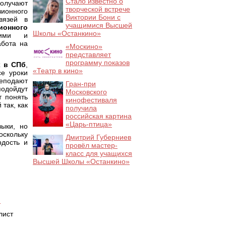
Стало известно о
получают
творческой встрече
ионного
Виктории Бони с
вязей в
учащимися Высшей
онного
Школы «Останкино»
щими и
абота на
«Москино»
представляет
программу показов
х в СПб
,
«Театр в кино»
се уроки
реподают
Гран-при
подойдут
Московского
т понять
кинофестиваля
так, как
получила
российская картина
«Царь-птица»
выки, но
оскольку
Дмитрий Губерниев
рдость и
провёл мастер-
класс для учащихся
Высшей Школы «Останкино»
u
лист