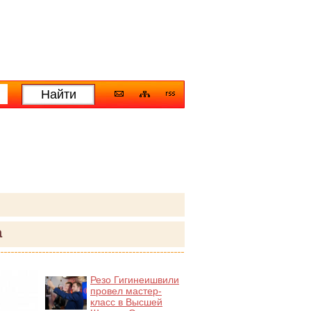
а
Резо Гигинеишвили
провел мастер-
класс в Высшей