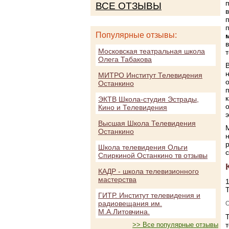
ВСЕ ОТЗЫВЫ
Популярные отзывы:
Московская театральная школа
Олега Табакова
МИТРО Институт Телевидения
Останкино
ЭКТВ Школа-студия Эстрады,
о
Кино и Телевидения
Высшая Школа Телевидения
Останкино
Школа телевидения Ольги
Спиркиной Останкино тв отзывы
КАДР - школа телевизионного
мастерства
1
ГИТР. Институт телевидения и
радиовещания им.
О
М.А.Литовчина.
>> Все популярные отзывы