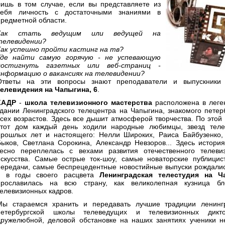
лишь в том случае, если вы представляете из
себя личность с достаточными знаниями в
предметной области.
Как стать ведущим или ведущей на
телевидении?
Как успешно пройти кастинг на тв?
Где найти самую горячую - не успевающую
достигнуть газетных или веб-страниц -
информацию о вакансиях на телевидении?
Ответы на эти вопросы знают преподаватели и выпускник
телевидения на Чапыгина, 6
.
КАДР
-
школа телевизионного мастерства
расположена в леге
здании Ленинградского телецентра на Чапыгина, знакомого пете
всех возрастов. Здесь все дышит атмосферой творчества. По этой 
этот дом каждый день ходили народные любимцы, звезд теле
прошлых лет и настоящего: Нелли Широких, Раиса Байбузенко
Быков, Светлана Сорокина, Александр Невзоров... Здесь истори
тесно переплелась с вехами развития отечественного телеви
искусства. Самые острые ток-шоу, самые новаторские публицис
передачи, самые беспрецедентные новостийные выпуски рождалис
и в годы своего расцвета
Ленинградская телестудия на Ч
прославилась на всю страну, как великолепная кузница бл
телевизионных кадров.
Мы стараемся хранить и передавать лучшие традиции ленингр
петербургской школы телеведущих и телевизионных дикт
дружелюбной, деловой обстановке на наших занятиях ученики н