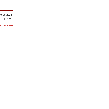
30.06.2025
[03:03]
й отзыв