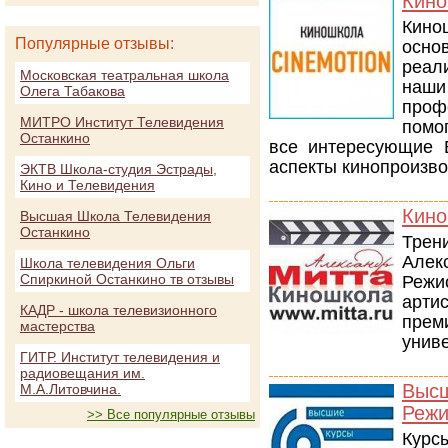
Кино
Кино
Популярные отзывы:
осно
реал
Московская театральная школа
наш
Олега Табакова
проф
МИТРО Институт Телевидения
помо
Останкино
все интересующие 
аспекты кинопроизво
ЭКТВ Школа-студия Эстрады,
Кино и Телевидения
Кино
Высшая Школа Телевидения
Останкино
Тре
Алекс
Школа телевидения Ольги
Спиркиной Останкино тв отзывы
Режи
арти
КАДР - школа телевизионного
прем
мастерства
униве
ГИТР. Институт телевидения и
радиовещания им.
Выс
М.А.Литовчина.
Режи
>> Все популярные отзывы
Курс