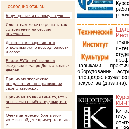
Курс
Последние отзывы:
раб
режи
Берут деньги и ни чему не учат. ...
Илона, вам конечно решать, как
Подг
со временем на сессию
приезжать ...
Инст
Техн
Детское телевидение -это
отдельный жанр повседневности
инте
и совре ...
сту
проф
В этом ВУЗе побывала на
навыками практи
экскурсии в жанре День открытых
дверей ...
оборудовании эстр
площадок, изучат с
Принимаю творческие
искусства (дизайна).
предложения по организации
своего авторско ...
Курс
Принимая во внимание то, что и
опыт - сын ошибок трудных, и ге
КИН
...
Кино
Очень интересно! Уже в этом
году
чате вы найдете пример того, что
опыт
м ...
в 199