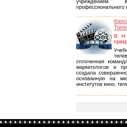
учреждением 
профессионального 
Кин
Теле
В Н
прек
Уче
теле
сплоченная команд
маркетологов и пр
создала совершенно
основанную на ми
институтов кино, те