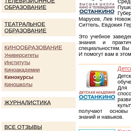
ТЕЛЕВИЗИОННОЕ
Сред
ОБРАЗОВАНИЕ
Пушк
Губе
Марусев, Лев Новож
ТЕАТРАЛЬНОЕ
Ситтель, Евдокия Ге
ОБРАЗОВАНИЕ
Это учебное заведе
знания и практи
КИНООБРАЗОВАНИЕ
специальностям. Вы н
И помогут вам в это
Университеты
Институты
Детс
Киноакадемии
Детс
Кинокурсы
обуче
Киношколы
Для 
спос
разв
ЖУРНАЛИСТИКА
куль
получают основы 
знаний и навыков.
ВСЕ ОТЗЫВЫ