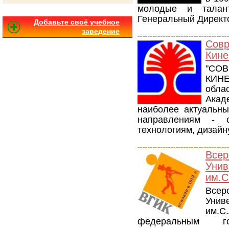
молодые и талант
Генеральный Директо
Добавьте своё учебное
заведение
Сов
Кине
"СО
КИНЕ
обла
Ака
наиболее актуальн
направлениям - 
технологиям, дизайн
Все
Уни
им.С
Все
Уни
им.С
федеральным гос