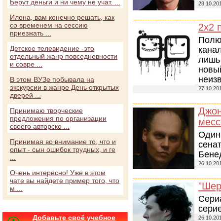
Берут деньги и ни чему не учат. ...
28.10.20
Илона, вам конечно решать, как
со временем на сессию
2х2 
приезжать ...
Полю
Детское телевидение -это
канал
отдельный жанр повседневности
лишь 
и совре ...
новый
неизв
В этом ВУЗе побывала на
экскурсии в жанре День открытых
27.10.20
дверей ...
Джон
Принимаю творческие
предложения по организации
месс
своего авторско ...
Один 
Принимая во внимание то, что и
сенат
опыт - сын ошибок трудных, и ге
Бенед
...
26.10.20
Очень интересно! Уже в этом
чате вы найдете пример того, что
"Шер
м ...
Сери
сери
Добавьте своё учебное
26.10.20