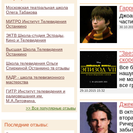
Гарр
Московская театральная школа
Олега Табакова
Джоа
части
МИТРО Институт Телевидения
Останкино
30.10.20
ЭКТВ Школа-студия Эстрады,
Кино и Телевидения
Высшая Школа Телевидения
"Зве
Останкино
скор
Школа телевидения Ольги
Все 
Спиркиной Останкино тв отзывы
нашу
КАДР - школа телевизионного
не м
мастерства
все г
ГИТР. Институт телевидения и
29.10.2015 15:32
радиовещания им.
М.А.Литовчина.
Джек
>> Все популярные отзывы
В окт
втора
Ричер
Последние отзывы:
забыт