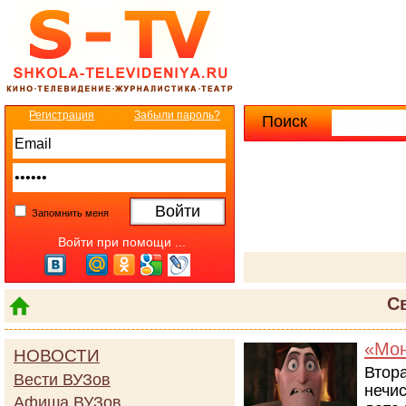
Регистрация
Забыли пароль?
Поиск
Расширенны
Запомнить меня
Войти при помощи ...
С
«Мон
НОВОСТИ
Втор
Вести ВУЗов
нечис
Афиша ВУЗов