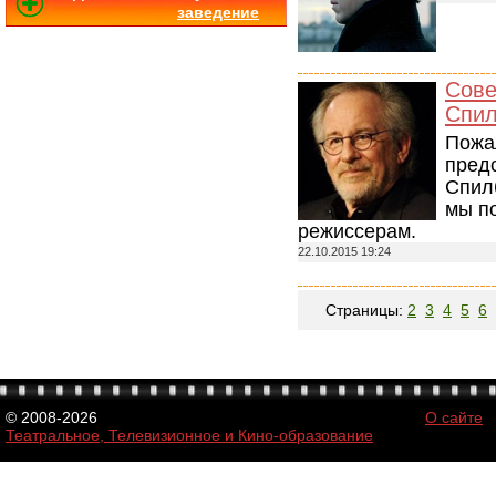
заведение
Сове
Спил
Пожал
пред
Спилб
мы п
режиссерам.
22.10.2015 19:24
Страницы:
2
3
4
5
6
© 2008-2026
О сайте
Театральное, Телевизионное и Кино-образование