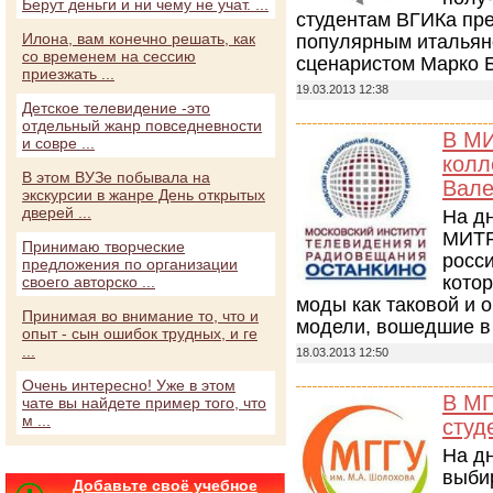
Берут деньги и ни чему не учат. ...
студентам ВГИКа пре
Илона, вам конечно решать, как
популярным итальян
со временем на сессию
сценаристом Марко 
приезжать ...
19.03.2013 12:38
Детское телевидение -это
отдельный жанр повседневности
В МИ
и совре ...
колл
В этом ВУЗе побывала на
Вале
экскурсии в жанре День открытых
дверей ...
На д
МИТР
Принимаю творческие
росс
предложения по организации
кото
своего авторско ...
моды как таковой и 
Принимая во внимание то, что и
модели, вошедшие в
опыт - сын ошибок трудных, и ге
...
18.03.2013 12:50
Очень интересно! Уже в этом
В МГ
чате вы найдете пример того, что
м ...
студ
На д
выби
Добавьте своё учебное