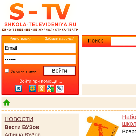
Регистрация
Забыли пароль?
Поиск
Расширенны
Запомнить меня
Войти при помощи ...
Набо
НОВОСТИ
школ
Вести ВУЗов
Всер
Афиша ВУЗов