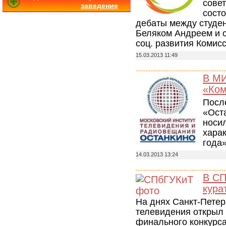
совет
заведение
сост
дебаты между студе
Беляком Андреем и с
соц. развития Коми
15.03.2013 11:49
В МИ
«Ком
Посл
«Ост
носи
харак
года
14.03.2013 13:24
В СП
кура
На днях Санкт-Петерб
телевидения открыл
финального конкурса