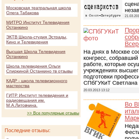
сцена
Московская театральная школа
неза
Олега Табакова
21.03.20
МИТРО Институт Телевидения
Останкино
Прор
собр
ЭКТВ Школа-студия Эстрады,
Кино и Телевидения
Всер
На днях в Москве со
Высшая Школа Телевидения
Останкино
конгресс, собравший
работе, которые осу
Школа телевидения Ольги
учреждениях высшег
Спиркиной Останкино тв отзывы
подготовки професси
КАДР - школа телевизионного
СПбГУКиТ Светлана 
мастерства
20.03.2013 13:12
ГИТР. Институт телевидения и
радиовещания им.
Во В
М.А.Литовчина.
итал
>> Все популярные отзывы
Марк
Недав
Последние отзывы:
Фести
полу