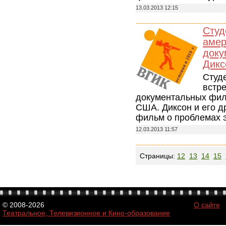
13.03.2013 12:15
Студ
амер
доку
Дикс
Студ
встр
документальных фил
США. Диксон и его д
фильм о проблемах э
12.03.2013 11:57
Страницы:
12
13
14
15
© 2008-2026
О сайте
Театральное, Телевизионное и Кино-образование