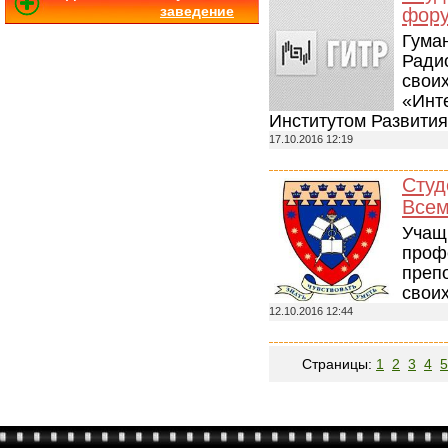
заведение
фору
Гума
Ради
свои
«Инт
Институтом Развития
17.10.2016 12:19
Студ
Всем
Учащ
проф
преп
своих
12.10.2016 12:44
Страницы:
1
2
3
4
5