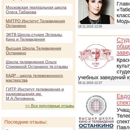
Глав
Московская театральная школа
«Tatl
Олега Табакова
клас
Моды
МИТРО Институт Телевидения
Останкино
18.11.2016 12:05
ЭКТВ Школа-студия Эстрады,
Студ
Кино и Телевидения
обще
Высшая Школа Телевидения
заве
Останкино
Крас
Школа телевидения Ольги
куль
Спиркиной Останкино тв отзывы
студ
КАДР - школа телевизионного
учебных заведений к
мастерства
09.11.2016 12:27
ГИТР. Институт телевидения и
радиовещания им.
Евдо
М.А.Литовчина.
спек
>> Все популярные отзывы
Учащ
Теле
спек
Последние отзывы:
Павл