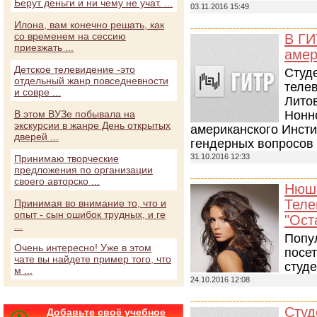
Берут деньги и ни чему не учат. ...
03.11.2016 15:49
Илона, вам конечно решать, как
со временем на сессию
В ГИ
приезжать ...
амер
Детское телевидение -это
Студ
отдельный жанр повседневности
теле
и совре ...
Лито
В этом ВУЗе побывала на
Нонн
экскурсии в жанре День открытых
американского Инсти
дверей ...
гендерных вопросов 
31.10.2016 12:33
Принимаю творческие
предложения по организации
своего авторско ...
Нюша
Теле
Принимая во внимание то, что и
опыт - сын ошибок трудных, и ге
"Ост
...
Попу
Очень интересно! Уже в этом
посе
чате вы найдете пример того, что
студе
м ...
24.10.2016 12:08
Студ
Добавьте своё учебное