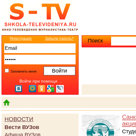
Регистрация
Забыли пароль?
Поиск
Расширенны
Запомнить меня
Войти при помощи ...
Санк
НОВОСТИ
акци
Вести ВУЗов
Студ
Афиша ВУЗов