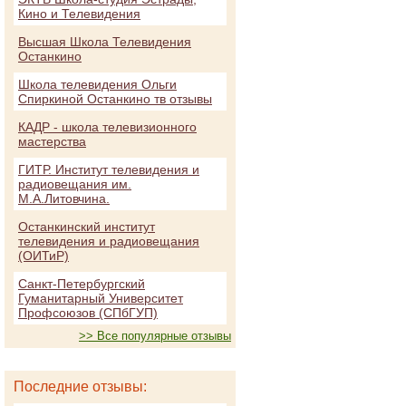
Кино и Телевидения
Высшая Школа Телевидения
Останкино
Школа телевидения Ольги
Спиркиной Останкино тв отзывы
КАДР - школа телевизионного
мастерства
ГИТР. Институт телевидения и
радиовещания им.
М.А.Литовчина.
Останкинский институт
телевидения и радиовещания
(ОИТиР)
Санкт-Петербургский
Гуманитарный Университет
Профсоюзов (СПбГУП)
>> Все популярные отзывы
Последние отзывы: