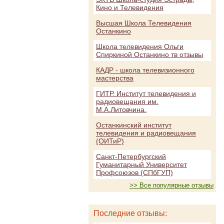
Кино и Телевидения
Высшая Школа Телевидения
Останкино
Школа телевидения Ольги
Спиркиной Останкино тв отзывы
КАДР - школа телевизионного
мастерства
ГИТР. Институт телевидения и
радиовещания им.
М.А.Литовчина.
Останкинский институт
телевидения и радиовещания
(ОИТиР)
Санкт-Петербургский
Гуманитарный Университет
Профсоюзов (СПбГУП)
>> Все популярные отзывы
Последние отзывы: