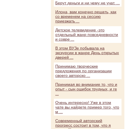
Берут деньги и ни чему не учат. ...
Илона, вам конечно решать, как
со временем на сессию
приезжать ...
Детское телевидение -это
отдельный жанр повседневности
и совре ...
В этом ВУЗе побывала на
экскурсии в жанре День открытых
дверей ...
Принимаю творческие
предложения по организации
своего авторско ...
Принимая во внимание то, что и
опыт - сын ошибок трудных, и ге
...
Очень интересно! Уже в этом
чате вы найдете пример того, что
м ...
Современный авторский
прогресс состоит в том, что я