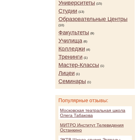
Университеты
(15)
Студии
(13)
Образовательные Центры
(10)
Факультеты
(9)
Училища
(6)
Колледжи
(4)
Тренинги
(1)
Мастер-Классы
(1)
Лицеи
(1)
Семинары
(1)
Популярные отзывы:
Московская театральная школа
Олега Табакова
МИТРО Институт Телевидения
Останкино
ЭКТВ Школа-студия Эстрады,