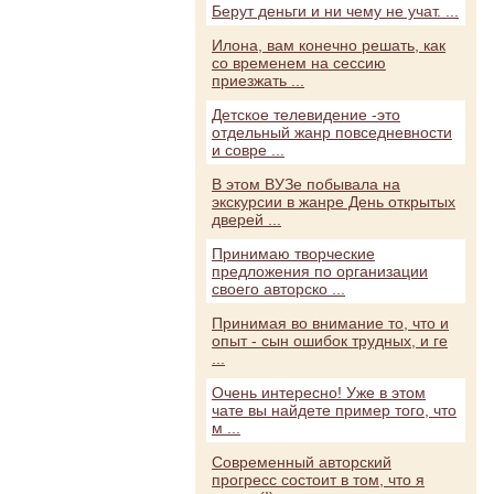
Берут деньги и ни чему не учат. ...
Илона, вам конечно решать, как
со временем на сессию
приезжать ...
Детское телевидение -это
отдельный жанр повседневности
и совре ...
В этом ВУЗе побывала на
экскурсии в жанре День открытых
дверей ...
Принимаю творческие
предложения по организации
своего авторско ...
Принимая во внимание то, что и
опыт - сын ошибок трудных, и ге
...
Очень интересно! Уже в этом
чате вы найдете пример того, что
м ...
Современный авторский
прогресс состоит в том, что я