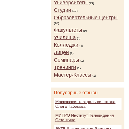
Университеты
(15)
Студии
(13)
Образовательные Центры
(10)
Факультеты
(9)
Училища
(6)
Колледжи
(4)
Лицеи
(1)
Семинары
(1)
Тренинги
(1)
Мастер-Классы
(1)
Популярные отзывы:
Московская театральная школа
Олега Табакова
МИТРО Институт Телевидения
Останкино
ЭКТВ Школа-студия Эстрады,