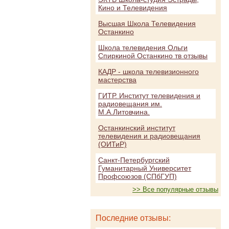
Кино и Телевидения
Высшая Школа Телевидения
Останкино
Школа телевидения Ольги
Спиркиной Останкино тв отзывы
КАДР - школа телевизионного
мастерства
ГИТР. Институт телевидения и
радиовещания им.
М.А.Литовчина.
Останкинский институт
телевидения и радиовещания
(ОИТиР)
Санкт-Петербургский
Гуманитарный Университет
Профсоюзов (СПбГУП)
>> Все популярные отзывы
Последние отзывы: