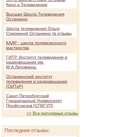
Кино и Телевидения
Высшая Школа Телевидения
Останкино
Школа телевидения Ольги
Спиркиной Останкино тв отзывы
КАДР - школа телевизионного
мастерства
ГИТР. Институт телевидения и
радиовещания им.
М.А.Литовчина.
Останкинский институт
телевидения и радиовещания
(ОИТиР)
Санкт-Петербургский
Гуманитарный Университет
Профсоюзов (СПбГУП)
>> Все популярные отзывы
Последние отзывы: