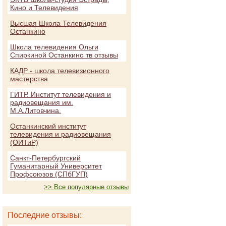
Кино и Телевидения
Высшая Школа Телевидения
Останкино
Школа телевидения Ольги
Спиркиной Останкино тв отзывы
КАДР - школа телевизионного
мастерства
ГИТР. Институт телевидения и
радиовещания им.
М.А.Литовчина.
Останкинский институт
телевидения и радиовещания
(ОИТиР)
Санкт-Петербургский
Гуманитарный Университет
Профсоюзов (СПбГУП)
>> Все популярные отзывы
Последние отзывы: