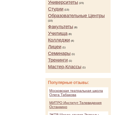
Университеты
(15)
Студии
(13)
Образовательные Центры
(10)
Факультеты
(9)
Училища
(6)
Колледжи
(4)
Лицеи
(1)
Семинары
(1)
Тренинги
(1)
Мастер-Классы
(1)
Популярные отзывы:
Московская театральная школа
Олега Табакова
МИТРО Институт Телевидения
Останкино
ЭКТВ Школа-студия Эстрады,