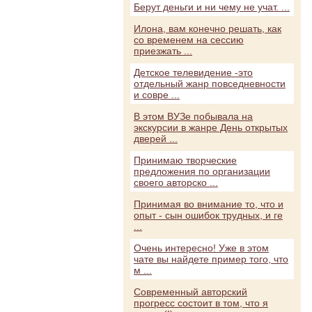
Берут деньги и ни чему не учат. ...
Илона, вам конечно решать, как
со временем на сессию
приезжать ...
Детское телевидение -это
отдельный жанр повседневности
и совре ...
В этом ВУЗе побывала на
экскурсии в жанре День открытых
дверей ...
Принимаю творческие
предложения по организации
своего авторско ...
Принимая во внимание то, что и
опыт - сын ошибок трудных, и ге
...
Очень интересно! Уже в этом
чате вы найдете пример того, что
м ...
Современный авторский
прогресс состоит в том, что я