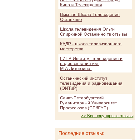
Кино и Телевидения
Высшая Школа Телевидения
Останкино
Школа телевидения Ольги
Спиркиной Останкино тв отзывы
КАДР - школа телевизионного
мастерства
ГИТР. Институт телевидения и
радиовещания им.
М.А.Литовчина.
Останкинский институт
телевидения и радиовещания
(ОИТиР)
Санкт-Петербургский
Гуманитарный Университет
Профсоюзов (СПбГУП)
>> Все популярные отзывы
Последние отзывы: