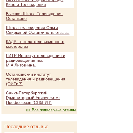
Кино и Телевидения
Высшая Школа Телевидения
Останкино
Школа телевидения Ольги
Спиркиной Останкино тв отзывы
КАДР - школа телевизионного
мастерства
ГИТР. Институт телевидения и
радиовещания им.
М.А.Литовчина.
Останкинский институт
телевидения и радиовещания
(ОИТиР)
Санкт-Петербургский
Гуманитарный Университет
Профсоюзов (СПбГУП)
>> Все популярные отзывы
Последние отзывы: