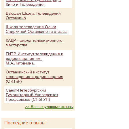
Кино и Телевидения
Высшая Школа Телевидения
Останкино
Школа телевидения Ольги
Спиркиной Останкино тв отзывы
КАДР - школа телевизионного
мастерства
ГИТР. Институт телевидения и
радиовещания им.
М.А.Литовчина.
Останкинский институт
телевидения и радиовещания
(ОИТиР)
Санкт-Петербургский
Гуманитарный Университет
Профсоюзов (СПбГУП)
>> Все популярные отзывы
Последние отзывы: