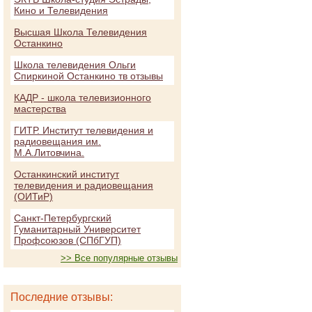
Кино и Телевидения
Высшая Школа Телевидения
Останкино
Школа телевидения Ольги
Спиркиной Останкино тв отзывы
КАДР - школа телевизионного
мастерства
ГИТР. Институт телевидения и
радиовещания им.
М.А.Литовчина.
Останкинский институт
телевидения и радиовещания
(ОИТиР)
Санкт-Петербургский
Гуманитарный Университет
Профсоюзов (СПбГУП)
>> Все популярные отзывы
Последние отзывы: