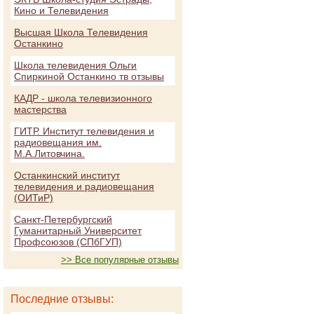
Кино и Телевидения
Высшая Школа Телевидения
Останкино
Школа телевидения Ольги
Спиркиной Останкино тв отзывы
КАДР - школа телевизионного
мастерства
ГИТР. Институт телевидения и
радиовещания им.
М.А.Литовчина.
Останкинский институт
телевидения и радиовещания
(ОИТиР)
Санкт-Петербургский
Гуманитарный Университет
Профсоюзов (СПбГУП)
>> Все популярные отзывы
Последние отзывы: