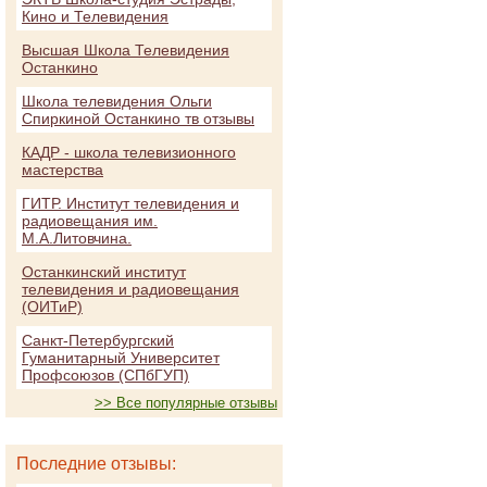
Кино и Телевидения
Высшая Школа Телевидения
Останкино
Школа телевидения Ольги
Спиркиной Останкино тв отзывы
КАДР - школа телевизионного
мастерства
ГИТР. Институт телевидения и
радиовещания им.
М.А.Литовчина.
Останкинский институт
телевидения и радиовещания
(ОИТиР)
Санкт-Петербургский
Гуманитарный Университет
Профсоюзов (СПбГУП)
>> Все популярные отзывы
Последние отзывы: