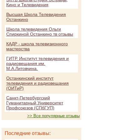
Кино и Телевидения
Высшая Школа Телевидения
Останкино
Школа телевидения Ольги
Спиркиной Останкино тв отзывы
КАДР - школа телевизионного
мастерства
ГИТР. Институт телевидения и
радиовещания им.
М.А.Литовчина.
Останкинский институт
телевидения и радиовещания
(ОИТиР)
Санкт-Петербургский
Гуманитарный Университет
Профсоюзов (СПбГУП)
>> Все популярные отзывы
Последние отзывы: