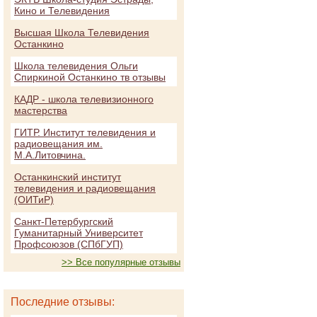
Кино и Телевидения
Высшая Школа Телевидения
Останкино
Школа телевидения Ольги
Спиркиной Останкино тв отзывы
КАДР - школа телевизионного
мастерства
ГИТР. Институт телевидения и
радиовещания им.
М.А.Литовчина.
Останкинский институт
телевидения и радиовещания
(ОИТиР)
Санкт-Петербургский
Гуманитарный Университет
Профсоюзов (СПбГУП)
>> Все популярные отзывы
Последние отзывы: