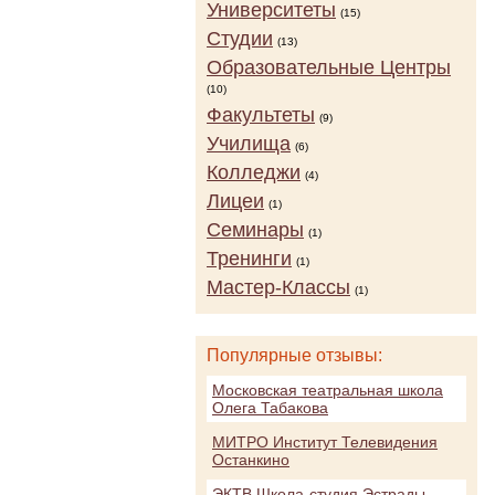
Университеты
(15)
Студии
(13)
Образовательные Центры
(10)
Факультеты
(9)
Училища
(6)
Колледжи
(4)
Лицеи
(1)
Семинары
(1)
Тренинги
(1)
Мастер-Классы
(1)
Популярные отзывы:
Московская театральная школа
Олега Табакова
МИТРО Институт Телевидения
Останкино
ЭКТВ Школа-студия Эстрады,