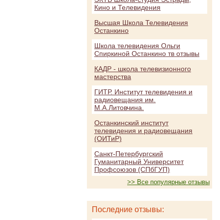
Кино и Телевидения
Высшая Школа Телевидения
Останкино
Школа телевидения Ольги
Спиркиной Останкино тв отзывы
КАДР - школа телевизионного
мастерства
ГИТР. Институт телевидения и
радиовещания им.
М.А.Литовчина.
Останкинский институт
телевидения и радиовещания
(ОИТиР)
Санкт-Петербургский
Гуманитарный Университет
Профсоюзов (СПбГУП)
>> Все популярные отзывы
Последние отзывы: