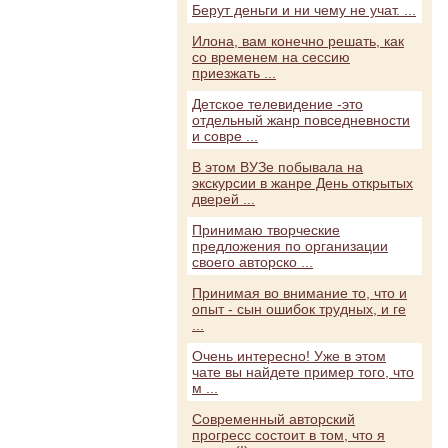
Берут деньги и ни чему не учат. ...
Илона, вам конечно решать, как
со временем на сессию
приезжать ...
Детское телевидение -это
отдельный жанр повседневности
и совре ...
В этом ВУЗе побывала на
экскурсии в жанре День открытых
дверей ...
Принимаю творческие
предложения по организации
своего авторско ...
Принимая во внимание то, что и
опыт - сын ошибок трудных, и ге
...
Очень интересно! Уже в этом
чате вы найдете пример того, что
м ...
Современный авторский
прогресс состоит в том, что я