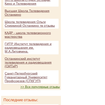
Кино и Телевидения
Высшая Школа Телевидения
Останкино
Школа телевидения Ольги
Спиркиной Останкино тв отзывы
КАДР - школа телевизионного
мастерства
ГИТР. Институт телевидения и
радиовещания им.
М.А.Литовчина.
Останкинский институт
телевидения и радиовещания
(ОИТиР)
Санкт-Петербургский
Гуманитарный Университет
Профсоюзов (СПбГУП)
>> Все популярные отзывы
Последние отзывы: