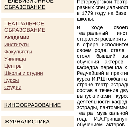
ТЕЛЕВИЗИОННОЕ
Петербургской Теат
ОБРАЗОВАНИЕ
разных специальност
в 1779 году на базе
школы.
ТЕАТРАЛЬНОЕ
В ходе своего
ОБРАЗОВАНИЕ
театральный инст
Академии
старался расширить 
Институты
в сфере исполнител
своем роде, стала 
Факультеты
стоял бывший вып
Училища
обучения актеров
Центры
кафедра перешла к
Школы и студии
Редчайший в практик
курса И.Р.Штокбанта
Курсы
стране театр эстрад
Студии
состав в течение дв
выпускниками кур
деятельности кафед
КИНООБРАЗОВАНИЕ
эстрады, пантомимы 
театра музыкально
годы И.А.Гриншп
ЖУРНАЛИСТИКА
обучением актеров