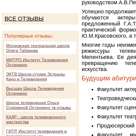
руководством А.В.Пе
Успешно продолжаетс
обучаются актер
ВСЕ ОТЗЫВЫ
предложенный Г.А.Т
практической формо
Ю.М.Красовского, а т
Популярные отзывы:
Многие годы неизме
Московская театральная школа
Олега Табакова
режиссуры телев
Мелентьева. Ее дея
МИТРО Институт Телевидения
превращению тел
Останкино
искусства.
ЭКТВ Школа-студия Эстрады,
Будущим абитури
Кино и Телевидения
Высшая Школа Телевидения
Факультет акте
Останкино
Театроведческ
Школа телевидения Ольги
Факультет сце
Спиркиной Останкино тв отзывы
Факультет теат
КАДР - школа телевизионного
мастерства
Продюсерский 
ГИТР. Институт телевидения и
Факультет м