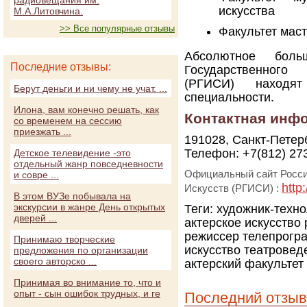
радиовещания им.
искусства
М.А.Литовчина.
>> Все популярные отзывы
Факультет маст
Абсолютное больш
Последние отзывы:
Государственного
(РГИСИ) находя
Берут деньги и ни чему не учат. ...
специальности.
Илона, вам конечно решать, как
Контактная инф
со временем на сессию
приезжать ...
191028, Санкт-Петерб
Телефон: +7(812) 27
Детское телевидение -это
отдельный жанр повседневности
Официальный сайт Росси
и совре ...
http
Искусств (РГИСИ) :
В этом ВУЗе побывала на
экскурсии в жанре День открытых
Теги:
художник-техно
дверей ...
актерское искусство
режиссер телепрогр
Принимаю творческие
искусство
театровед
предложения по организации
своего авторско ...
актерский факультет
Принимая во внимание то, что и
опыт - сын ошибок трудных, и ге
Последний отзыв
...