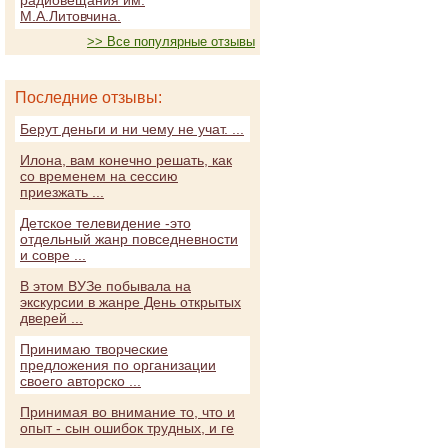
радиовещания им.
М.А.Литовчина.
>> Все популярные отзывы
Последние отзывы:
Берут деньги и ни чему не учат. ...
Илона, вам конечно решать, как
со временем на сессию
приезжать ...
Детское телевидение -это
отдельный жанр повседневности
и совре ...
В этом ВУЗе побывала на
экскурсии в жанре День открытых
дверей ...
Принимаю творческие
предложения по организации
своего авторско ...
Принимая во внимание то, что и
опыт - сын ошибок трудных, и ге
...