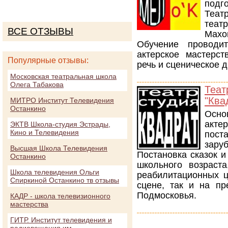
подго
Теат
теат
ВСЕ ОТЗЫВЫ
Махо
Обучение проводи
актерское мастерст
Популярные отзывы:
речь и сценическое 
Московская театральная школа
Олега Табакова
Теат
"Ква
МИТРО Институт Телевидения
Останкино
Осн
акте
ЭКТВ Школа-студия Эстрады,
Кино и Телевидения
пос
зару
Высшая Школа Телевидения
Постановка сказок 
Останкино
школьного возраста
Школа телевидения Ольги
реабилитационных ц
Спиркиной Останкино тв отзывы
сцене, так и на п
Подмосковья.
КАДР - школа телевизионного
мастерства
ГИТР. Институт телевидения и