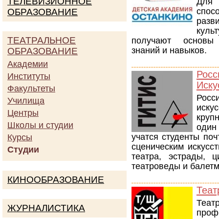
ТЕЛЕВИЗИОННОЕ
Для 
спос
ОБРАЗОВАНИЕ
разв
куль
ТЕАТРАЛЬНОЕ
получают основы 
знаний и навыков.
ОБРАЗОВАНИЕ
Академии
Рос
Институты
Иску
Факультеты
Рос
Училища
иск
Центры
круп
Школы и студии
один
учатся студенты поч
Курсы
сценическим искусс
Студии
театра, эстрады, 
театроведы и балет
КИНООБРАЗОВАНИЕ
Теат
Теат
ЖУРНАЛИСТИКА
про