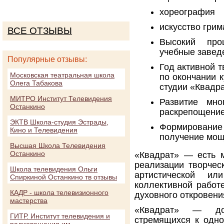
хореография
искусство грим
ВСЕ ОТЗЫВЫ
Высокий про
учебные завед
Популярные отзывы:
Год активной т
Московская театральная школа
по окончании к
Олега Табакова
студии «Квадра
МИТРО Институт Телевидения
Развитие мно
Останкино
раскрепощение
ЭКТВ Школа-студия Эстрады,
Формирование 
Кино и Телевидения
получение мощ
Высшая Школа Телевидения
Останкино
«Квадрат» — есть 
реализации творчес
Школа телевидения Ольги
артистической и
Спиркиной Останкино тв отзывы
коллективной работ
КАДР - школа телевизионного
духовного откровени
мастерства
«Квадрат» — доб
ГИТР. Институт телевидения и
стремящихся к одн