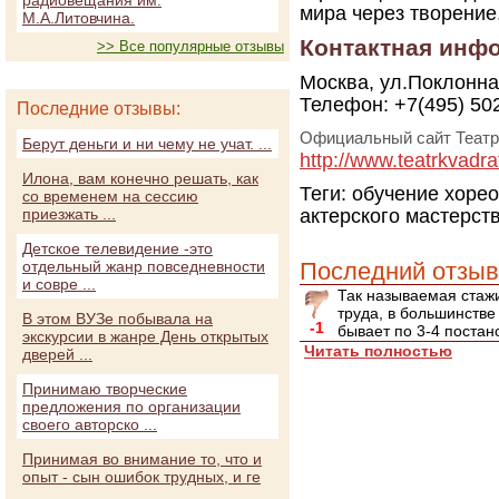
радиовещания им.
мира через творение
М.А.Литовчина.
Контактная инф
>> Все популярные отзывы
Москва, ул.Поклонна
Телефон: +7(495) 50
Последние отзывы:
Официальный сайт Театр 
Берут деньги и ни чему не учат. ...
http://www.teatrkvadra
Илона, вам конечно решать, как
Теги:
обучение
хоре
со временем на сессию
приезжать ...
актерского мастерст
Детское телевидение -это
отдельный жанр повседневности
Последний отзыв
и совре ...
Так называемая стажи
труда, в большинстве
В этом ВУЗе побывала на
-1
бывает по 3-4 постано
экскурсии в жанре День открытых
Читать полностью
дверей ...
Принимаю творческие
предложения по организации
своего авторско ...
Принимая во внимание то, что и
опыт - сын ошибок трудных, и ге
...