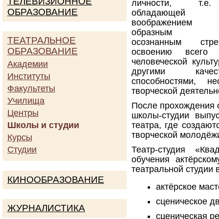
ТЕЛЕВИЗИОННОЕ
личности, т.е.
ОБРАЗОВАНИЕ
обладающей 
воображением ас
образным мы
ТЕАТРАЛЬНОЕ
осознанным стр
ОБРАЗОВАНИЕ
освоению всего м
человеческой культ
Академии
другими кач
Институты
способностями, н
Факультеты
творческой деятельно
Училища
После прохождения 
Центры
школы-студии выпу
Школы и студии
театра, где создаю
творческой молодёж
Курсы
Студии
Театр-студия «Кв
обучения актёрском
театральной студии 
КИНООБРАЗОВАНИЕ
актёрское маст
сценическое д
ЖУРНАЛИСТИКА
сценическая ре