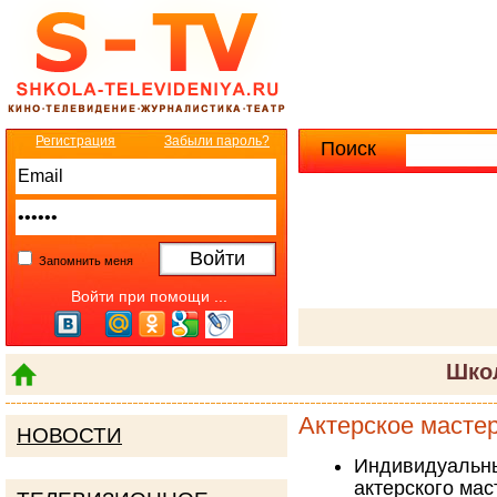
Регистрация
Забыли пароль?
Поиск
Расширенны
Запомнить меня
Войти при помощи ...
Шко
Актерское мастер
НОВОСТИ
Индивидуал
актерского мас