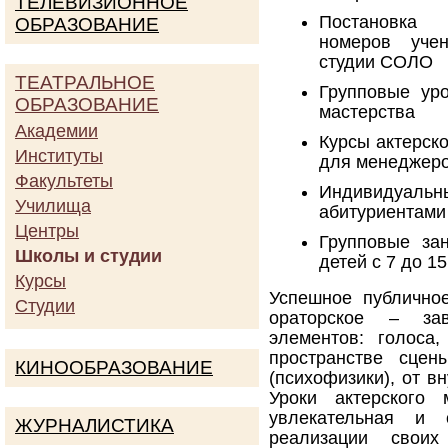
ТЕЛЕВИЗИОННОЕ
Постановка
ОБРАЗОВАНИЕ
номеров уче
студии СОЛО
ТЕАТРАЛЬНОЕ
Групповые уро
ОБРАЗОВАНИЕ
мастерства
Академии
Курсы актерск
Институты
для менеджер
Факультеты
Индивидуальн
Училища
абитуриентами
Центры
Групповые за
Школы и студии
детей с 7 до 15
Курсы
Успешное публичное
Студии
ораторское – за
элементов: голоса
пространстве сцен
КИНООБРАЗОВАНИЕ
(психофизики), от 
Уроки актерского 
увлекательная и 
ЖУРНАЛИСТИКА
реализации своих