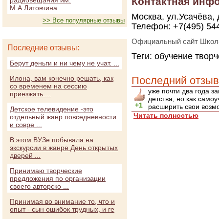
Контактная инф
радиовещания им.
М.А.Литовчина.
Москва, ул.Усачёва, 
>> Все популярные отзывы
Телефон: +7(495) 54
Официальный сайт Школ
Последние отзывы:
Теги:
обучение
творч
Берут деньги и ни чему не учат. ...
Илона, вам конечно решать, как
Последний отзыв
со временем на сессию
уже почти два года з
приезжать ...
детства, но как самоу
+1
расширить свои возмо
Детское телевидение -это
Читать полностью
отдельный жанр повседневности
и совре ...
В этом ВУЗе побывала на
экскурсии в жанре День открытых
дверей ...
Принимаю творческие
предложения по организации
своего авторско ...
Принимая во внимание то, что и
опыт - сын ошибок трудных, и ге
...