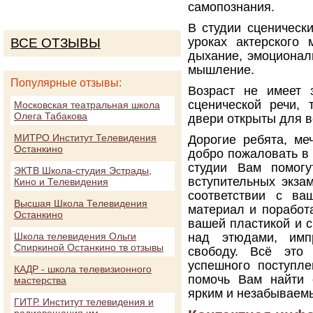
самопознания.
В студии сценическ
уроках актерского 
ВСЕ ОТЗЫВЫ
дыхание, эмоционал
мышление.
Популярные отзывы:
Возраст не имеет 
сценической речи, 
Московская театральная школа
Олега Табакова
двери открыты для 
МИТРО Институт Телевидения
Дорогие ребята, ме
Останкино
добро пожаловать в
студии Вам помогу
ЭКТВ Школа-студия Эстрады,
вступительных экзам
Кино и Телевидения
соответствии с ва
Высшая Школа Телевидения
материал и поработ
Останкино
вашей пластикой и 
Школа телевидения Ольги
над этюдами, имп
Спиркиной Останкино тв отзывы
свободу. Всё это
успешного поступле
КАДР - школа телевизионного
помочь Вам найти 
мастерства
ярким и незабываемы
ГИТР. Институт телевидения и