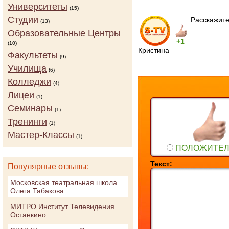
Университеты
(15)
Студии
Расскажите
(13)
Образовательные Центры
+1
(10)
Кристина
Факультеты
(9)
Училища
(6)
Колледжи
(4)
Лицеи
(1)
Семинары
(1)
Тренинги
(1)
Мастер-Классы
(1)
ПОЛОЖИТЕ
Текст:
Популярные отзывы:
Московская театральная школа
Олега Табакова
МИТРО Институт Телевидения
Останкино