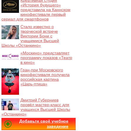
Креативная студия
«История будущего»
представила на Каннском
кинофестивале первый
сериал для смартфонов
Стало известно о
творческой встрече
Виктории Бони с
учащимися Высшей
Школы «Останкино»
«Москино» представляет
программу показов «Театр
в кино»
Гран-при Московского
кинофестиваля получила
российская картина
«Царь-птица»
Дмитрий Губерниев
провёл мастер-класс для
учащихся Высшей Школы
«Останкино»
Добавьте своё учебное
заведение