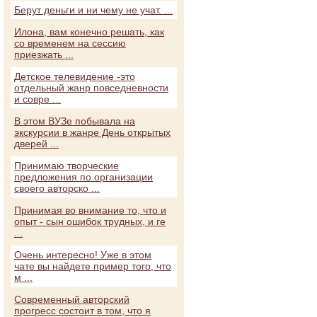
Берут деньги и ни чему не учат. ...
Илона, вам конечно решать, как
со временем на сессию
приезжать ...
Детское телевидение -это
отдельный жанр повседневности
и совре ...
В этом ВУЗе побывала на
экскурсии в жанре День открытых
дверей ...
Принимаю творческие
предложения по организации
своего авторско ...
Принимая во внимание то, что и
опыт - сын ошибок трудных, и ге
...
Очень интересно! Уже в этом
чате вы найдете пример того, что
м ...
Современный авторский
прогресс состоит в том, что я