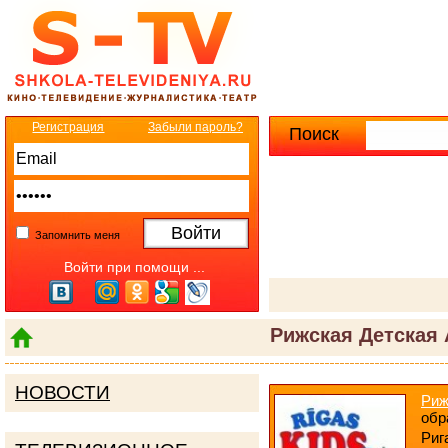
Регистрация
Забыли пароль?
Поиск
Расширенны
Запомнить меня
Войти при помощи ...
Рижская Детская
НОВОСТИ
Риж
обр
Рига