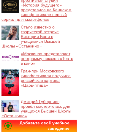
Креативная студия
«История будущего»
представила на Каннском
кинофестивале первый
сериал для смартфонов
Стало известно о
творческой встрече
Виктории Бони с
учащимися Высшей
Школы «Останкино»
«Москино» представляет
программу показов «Театр
в кино»
Гран-при Московского
кинофестиваля получила
российская картина
«Царь-птица»
Дмитрий Губерниев
провёл мастер-класс для
учащихся Высшей Школы
«Останкино»
Добавьте своё учебное
заведение