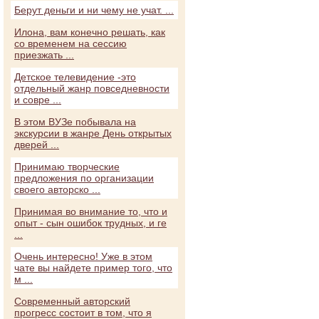
Берут деньги и ни чему не учат. ...
Илона, вам конечно решать, как
со временем на сессию
приезжать ...
Детское телевидение -это
отдельный жанр повседневности
и совре ...
В этом ВУЗе побывала на
экскурсии в жанре День открытых
дверей ...
Принимаю творческие
предложения по организации
своего авторско ...
Принимая во внимание то, что и
опыт - сын ошибок трудных, и ге
...
Очень интересно! Уже в этом
чате вы найдете пример того, что
м ...
Современный авторский
прогресс состоит в том, что я