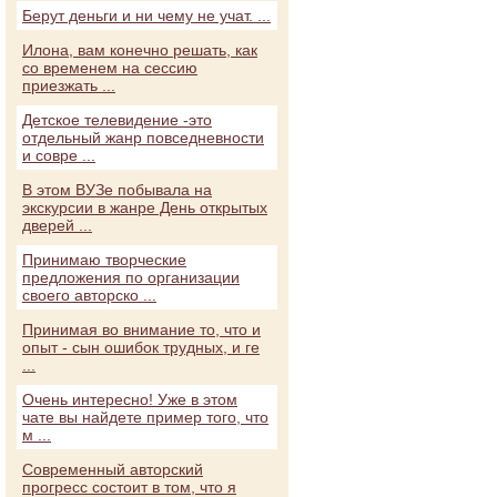
Берут деньги и ни чему не учат. ...
Илона, вам конечно решать, как
со временем на сессию
приезжать ...
Детское телевидение -это
отдельный жанр повседневности
и совре ...
В этом ВУЗе побывала на
экскурсии в жанре День открытых
дверей ...
Принимаю творческие
предложения по организации
своего авторско ...
Принимая во внимание то, что и
опыт - сын ошибок трудных, и ге
...
Очень интересно! Уже в этом
чате вы найдете пример того, что
м ...
Современный авторский
прогресс состоит в том, что я