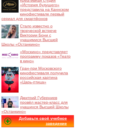
Креативная студия
«История будущего»
представила на Каннском
кинофестивале первый
сериал для смартфонов
Стало известно о
творческой встрече
Виктории Бони с
учащимися Высшей
Школы «Останкино»
«Москино» представляет
программу показов «Театр
в кино»
Гран-при Московского
кинофестиваля получила
российская картина
«Царь-птица»
Дмитрий Губерниев
провёл мастер-класс для
учащихся Высшей Школы
«Останкино»
Добавьте своё учебное
заведение